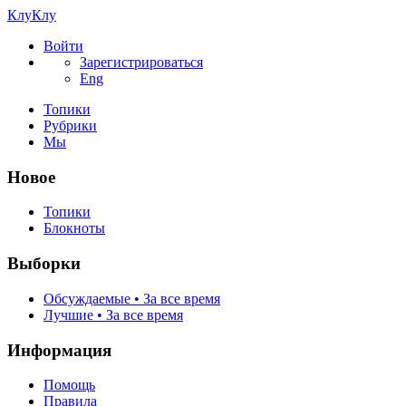
КлуКлу
Войти
Зарегистрироваться
Eng
Топики
Рубрики
Мы
Новое
Топики
Блокноты
Выборки
Обсуждаемые • За все время
Лучшие • За все время
Информация
Помощь
Правила