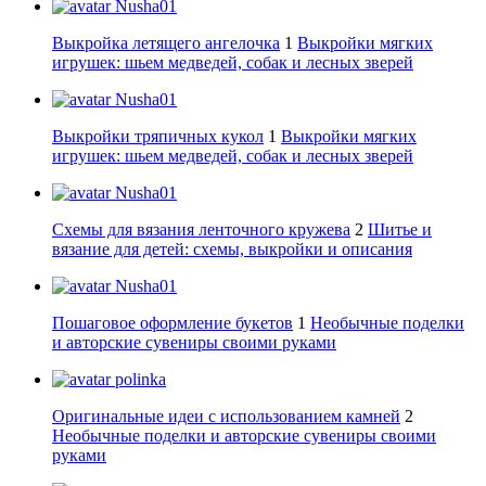
Nusha01
Выкройка летящего ангелочка
1
Выкройки мягких
игрушек: шьем медведей, собак и лесных зверей
Nusha01
Выкройки тряпичных кукол
1
Выкройки мягких
игрушек: шьем медведей, собак и лесных зверей
Nusha01
Схемы для вязания ленточного кружева
2
Шитье и
вязание для детей: схемы, выкройки и описания
Nusha01
Пошаговое оформление букетов
1
Необычные поделки
и авторские сувениры своими руками
polinka
Оригинальные идеи с использованием камней
2
Необычные поделки и авторские сувениры своими
руками