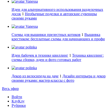
Vanessa
Идеи для альтернативного использования разделочных
досок
1
Необычные поделки и авторские сувениры
своими руками
Vanessa
Схемы для вышивки прелестных котиков
1
Вышивка
крестиком: бесплатные схемы для начинающих и профи
polinka
Идеи бабочек в технике квиллинг
1
Техника квиллинг:
схемы сборки, идеи и фото готовых работ
polinka
Декор из велосипеда на даче
1
Дизайн интерьера и декор
своими руками: мастер-классы с фото
Весь эфир
Войти
КлуКлу
Рубрики