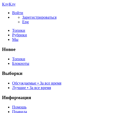
КлуКлу
Войти
Зарегистрироваться
Eng
Топики
Рубрики
Мы
Новое
Топики
Блокноты
Выборки
Обсуждаемые • За все время
Лучшие • За все время
Информация
Помощь
Правила