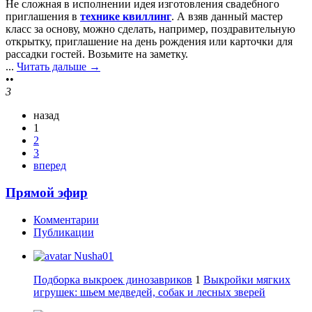
Не сложная в исполнении идея изготовления свадебного
приглашения в
технике квиллинг
. А взяв данный мастер
класс за основу, можно сделать, например, поздравительную
открытку, приглашение на день рождения или карточки для
рассадки гостей. Возьмите на заметку.
...
Читать дальше →
••
3
назад
1
2
3
вперед
Прямой эфир
Комментарии
Публикации
Nusha01
Подборка выкроек динозавриков
1
Выкройки мягких
игрушек: шьем медведей, собак и лесных зверей