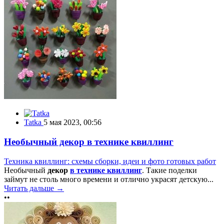
Tatka
5 мая 2023, 00:56
Необычный декор в технике квиллинг
Техника квиллинг: схемы сборки, идеи и фото готовых работ
Необычный
декор
в технике квиллинг
. Такие поделки
займут не столь много времени и отлично украсят детскую...
Читать дальше →
••