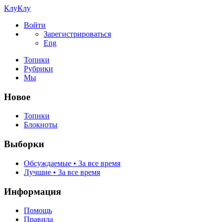
КлуКлу
Войти
Зарегистрироваться
Eng
Топики
Рубрики
Мы
Новое
Топики
Блокноты
Выборки
Обсуждаемые • За все время
Лучшие • За все время
Информация
Помощь
Правила