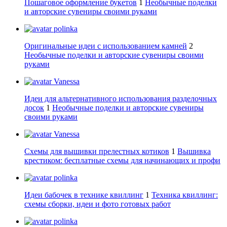
Пошаговое оформление букетов
1
Необычные поделки
и авторские сувениры своими руками
polinka
Оригинальные идеи с использованием камней
2
Необычные поделки и авторские сувениры своими
руками
Vanessa
Идеи для альтернативного использования разделочных
досок
1
Необычные поделки и авторские сувениры
своими руками
Vanessa
Схемы для вышивки прелестных котиков
1
Вышивка
крестиком: бесплатные схемы для начинающих и профи
polinka
Идеи бабочек в технике квиллинг
1
Техника квиллинг:
схемы сборки, идеи и фото готовых работ
polinka