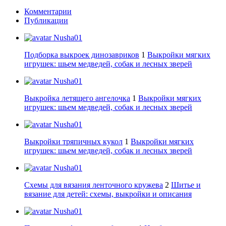
Комментарии
Публикации
Nusha01
Подборка выкроек динозавриков
1
Выкройки мягких
игрушек: шьем медведей, собак и лесных зверей
Nusha01
Выкройка летящего ангелочка
1
Выкройки мягких
игрушек: шьем медведей, собак и лесных зверей
Nusha01
Выкройки тряпичных кукол
1
Выкройки мягких
игрушек: шьем медведей, собак и лесных зверей
Nusha01
Схемы для вязания ленточного кружева
2
Шитье и
вязание для детей: схемы, выкройки и описания
Nusha01