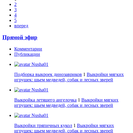
2
3
4
5
вперед
Прямой эфир
Комментарии
Публикации
Nusha01
Подборка выкроек динозавриков
1
Выкройки мягких
игрушек: шьем медведей, собак и лесных зверей
Nusha01
Выкройка летящего ангелочка
1
Выкройки мягких
игрушек: шьем медведей, собак и лесных зверей
Nusha01
Выкройки тряпичных кукол
1
Выкройки мягких
игрушек: шьем медведей, собак и лесных зверей