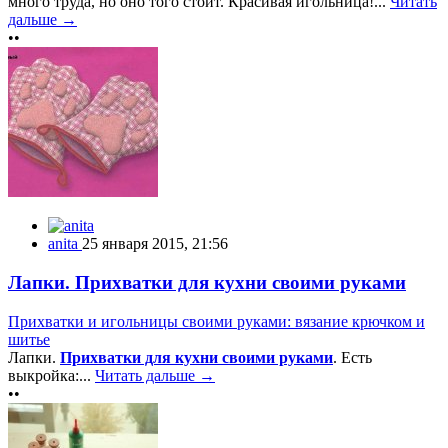
много труда, но оно того стоит. Красивая игольница!...
Читать
дальше →
••
anita
25 января 2015, 21:56
Лапки. Прихватки для кухни своими руками
Прихватки и игольницы своими руками: вязание крючком и
шитье
Лапки.
Прихватки для кухни своими руками
. Есть
выкройка:...
Читать дальше →
••