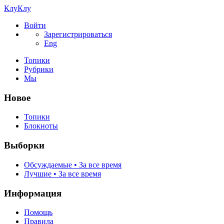
КлуКлу
Войти
Зарегистрироваться
Eng
Топики
Рубрики
Мы
Новое
Топики
Блокноты
Выборки
Обсуждаемые • За все время
Лучшие • За все время
Информация
Помощь
Правила