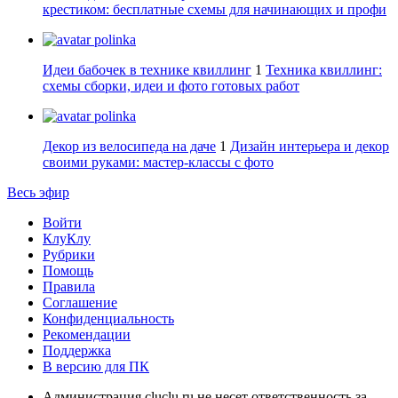
крестиком: бесплатные схемы для начинающих и профи
polinka
Идеи бабочек в технике квиллинг
1
Техника квиллинг:
схемы сборки, идеи и фото готовых работ
polinka
Декор из велосипеда на даче
1
Дизайн интерьера и декор
своими руками: мастер-классы с фото
Весь эфир
Войти
КлуКлу
Рубрики
Помощь
Правила
Соглашение
Конфиденциальность
Рекомендации
Поддержка
В версию для ПК
Администрация cluclu.ru не несет ответственность за