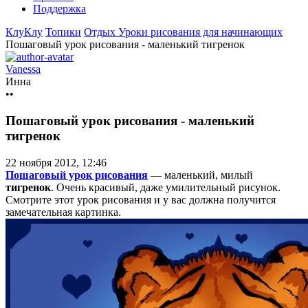
Поддержка
КлуКлу
Топики
Отдых
Уроки рисования для начинающих
Пошаговый урок рисования - маленький тигренок
Vanessa
Инна
••
Пошаговый урок рисования - маленький
тигренок
22 ноября 2012, 12:46
Пошаговый урок рисования
— маленький, милый
тигренок
. Очень красивый, даже умилительный рисунок.
Смотрите этот урок рисования и у вас должна получится
замечательная картинка.