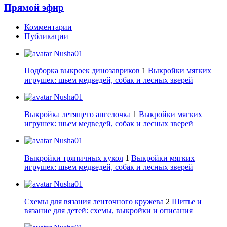
Прямой эфир
Комментарии
Публикации
Nusha01
Подборка выкроек динозавриков
1
Выкройки мягких
игрушек: шьем медведей, собак и лесных зверей
Nusha01
Выкройка летящего ангелочка
1
Выкройки мягких
игрушек: шьем медведей, собак и лесных зверей
Nusha01
Выкройки тряпичных кукол
1
Выкройки мягких
игрушек: шьем медведей, собак и лесных зверей
Nusha01
Схемы для вязания ленточного кружева
2
Шитье и
вязание для детей: схемы, выкройки и описания