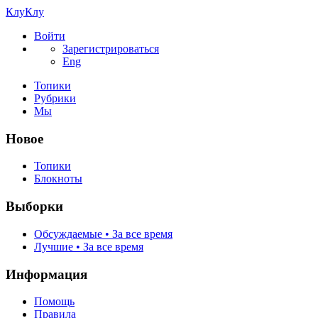
КлуКлу
Войти
Зарегистрироваться
Eng
Топики
Рубрики
Мы
Новое
Топики
Блокноты
Выборки
Обсуждаемые • За все время
Лучшие • За все время
Информация
Помощь
Правила