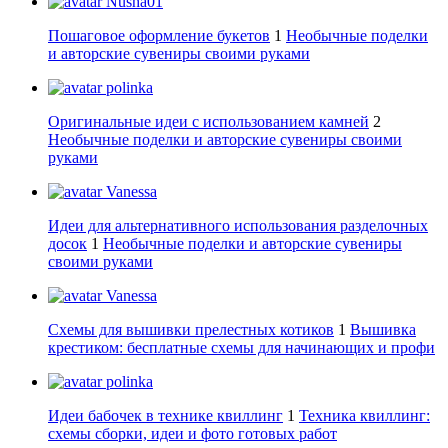
Nusha01
Пошаговое оформление букетов
1
Необычные поделки
и авторские сувениры своими руками
polinka
Оригинальные идеи с использованием камней
2
Необычные поделки и авторские сувениры своими
руками
Vanessa
Идеи для альтернативного использования разделочных
досок
1
Необычные поделки и авторские сувениры
своими руками
Vanessa
Схемы для вышивки прелестных котиков
1
Вышивка
крестиком: бесплатные схемы для начинающих и профи
polinka
Идеи бабочек в технике квиллинг
1
Техника квиллинг:
схемы сборки, идеи и фото готовых работ