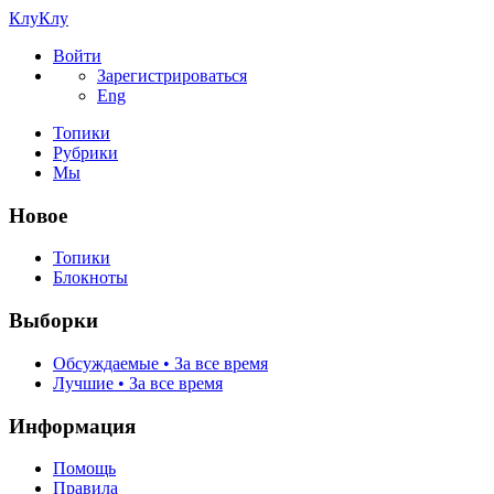
КлуКлу
Войти
Зарегистрироваться
Eng
Топики
Рубрики
Мы
Новое
Топики
Блокноты
Выборки
Обсуждаемые • За все время
Лучшие • За все время
Информация
Помощь
Правила