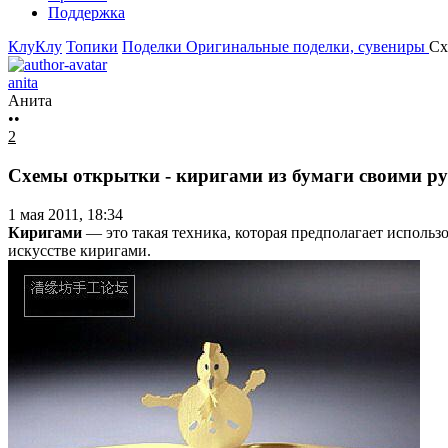
Поддержка
КлуКлу
Топики
Поделки
Оригинальные поделки, сувениры
Сх
anita
Анита
••
2
Схемы открытки - киригами из бумаги своими р
1 мая 2011, 18:34
Киригами
— это такая техника, которая предполагает исполь
искусстве киригами.