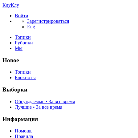
КлуКлу
Войти
Зарегистрироваться
Eng
Топики
Рубрики
Мы
Новое
Топики
Блокноты
Выборки
Обсуждаемые • За все время
Лучшие • За все время
Информация
Помощь
Правила