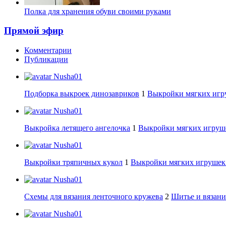
Полка для хранения обуви своими руками
Прямой эфир
Комментарии
Публикации
Nusha01
Подборка выкроек динозавриков
1
Выкройки мягких игру
Nusha01
Выкройка летящего ангелочка
1
Выкройки мягких игруше
Nusha01
Выкройки тряпичных кукол
1
Выкройки мягких игрушек:
Nusha01
Схемы для вязания ленточного кружева
2
Шитье и вязани
Nusha01