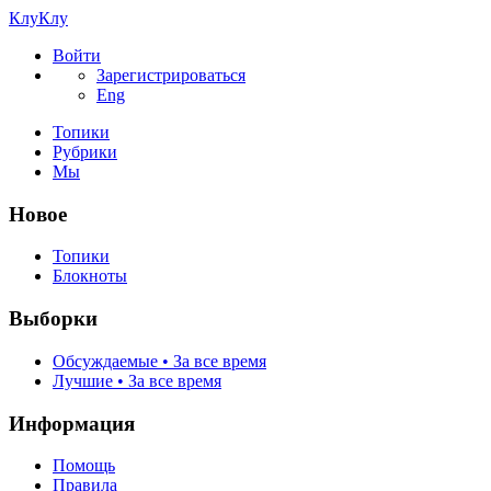
КлуКлу
Войти
Зарегистрироваться
Eng
Топики
Рубрики
Мы
Новое
Топики
Блокноты
Выборки
Обсуждаемые • За все время
Лучшие • За все время
Информация
Помощь
Правила