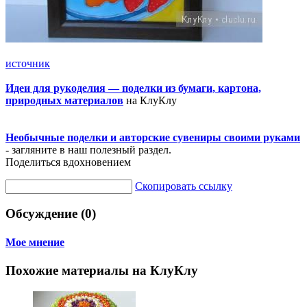
источник
Идеи для рукоделия — поделки из бумаги, картона,
природных материалов
на КлуКлу
Необычные поделки и авторские сувениры своими руками
- загляните в наш полезный раздел.
Поделиться вдохновением
Скопировать ссылку
Обсуждение (0)
Мое мнение
Похожие материалы на КлуКлу