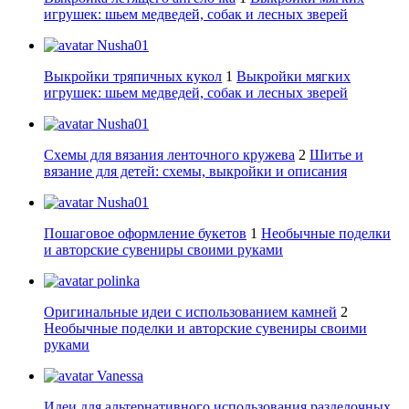
игрушек: шьем медведей, собак и лесных зверей
Nusha01
Выкройки тряпичных кукол
1
Выкройки мягких
игрушек: шьем медведей, собак и лесных зверей
Nusha01
Схемы для вязания ленточного кружева
2
Шитье и
вязание для детей: схемы, выкройки и описания
Nusha01
Пошаговое оформление букетов
1
Необычные поделки
и авторские сувениры своими руками
polinka
Оригинальные идеи с использованием камней
2
Необычные поделки и авторские сувениры своими
руками
Vanessa
Идеи для альтернативного использования разделочных