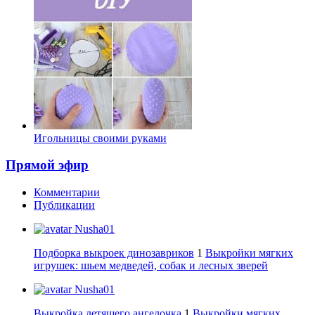
Игольницы своими руками
Прямой эфир
Комментарии
Публикации
Nusha01
Подборка выкроек динозавриков
1
Выкройки мягких
игрушек: шьем медведей, собак и лесных зверей
Nusha01
Выкройка летящего ангелочка
1
Выкройки мягких