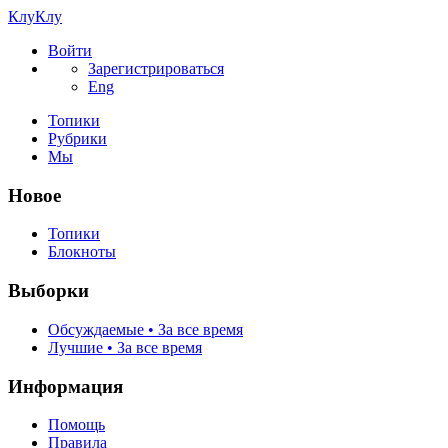
КлуКлу
Войти
Зарегистрироваться
Eng
Топики
Рубрики
Мы
Новое
Топики
Блокноты
Выборки
Обсуждаемые • За все время
Лучшие • За все время
Информация
Помощь
Правила