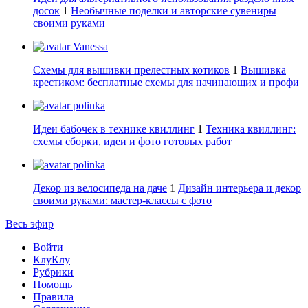
досок
1
Необычные поделки и авторские сувениры
своими руками
Vanessa
Схемы для вышивки прелестных котиков
1
Вышивка
крестиком: бесплатные схемы для начинающих и профи
polinka
Идеи бабочек в технике квиллинг
1
Техника квиллинг:
схемы сборки, идеи и фото готовых работ
polinka
Декор из велосипеда на даче
1
Дизайн интерьера и декор
своими руками: мастер-классы с фото
Весь эфир
Войти
КлуКлу
Рубрики
Помощь
Правила