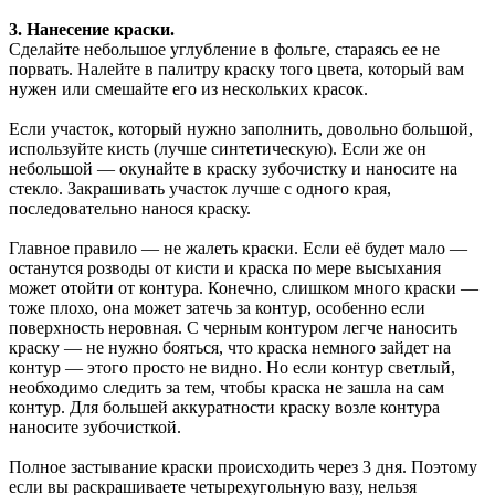
3. Нанесение краски.
Сделайте небольшое углубление в фольге, стараясь ее не
порвать. Налейте в палитру краску того цвета, который вам
нужен или смешайте его из нескольких красок.
Если участок, который нужно заполнить, довольно большой,
используйте кисть (лучше синтетическую). Если же он
небольшой — окунайте в краску зубочистку и наносите на
стекло. Закрашивать участок лучше с одного края,
последовательно нанося краску.
Главное правило — не жалеть краски. Если её будет мало —
останутся розводы от кисти и краска по мере высыхания
может отойти от контура. Конечно, слишком много краски —
тоже плохо, она может затечь за контур, особенно если
поверхность неровная. С черным контуром легче наносить
краску — не нужно бояться, что краска немного зайдет на
контур — этого просто не видно. Но если контур светлый,
необходимо следить за тем, чтобы краска не зашла на сам
контур. Для большей аккуратности краску возле контура
наносите зубочисткой.
Полное застывание краски происходить через 3 дня. Поэтому
если вы раскрашиваете четырехугольную вазу, нельзя