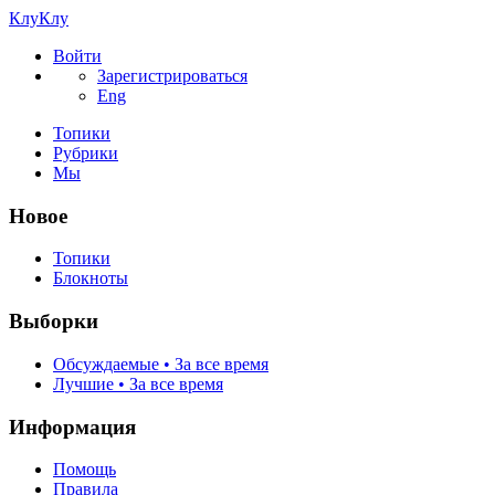
КлуКлу
Войти
Зарегистрироваться
Eng
Топики
Рубрики
Мы
Новое
Топики
Блокноты
Выборки
Обсуждаемые • За все время
Лучшие • За все время
Информация
Помощь
Правила