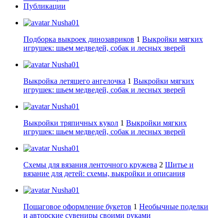
Публикации
Nusha01
Подборка выкроек динозавриков
1
Выкройки мягких
игрушек: шьем медведей, собак и лесных зверей
Nusha01
Выкройка летящего ангелочка
1
Выкройки мягких
игрушек: шьем медведей, собак и лесных зверей
Nusha01
Выкройки тряпичных кукол
1
Выкройки мягких
игрушек: шьем медведей, собак и лесных зверей
Nusha01
Схемы для вязания ленточного кружева
2
Шитье и
вязание для детей: схемы, выкройки и описания
Nusha01
Пошаговое оформление букетов
1
Необычные поделки
и авторские сувениры своими руками