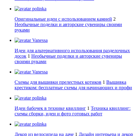
polinka
Оригинальные идеи с использованием камней
2
Необычные поделки и авторские сувениры своими
руками
Vanessa
Идеи для альтернативного использования разделочных
досок
1
Необычные поделки и авторские сувениры
своими руками
Vanessa
Схемы для вышивки прелестных котиков
1
Вышивка
крестиком: бесплатные схемы для начинающих и профи
polinka
Идеи бабочек в технике квиллинг
1
Техника квиллинг:
схемы сборки, идеи и фото готовых работ
polinka
Декор из велосипеда на даче
1
Дизайн интерьера и декор