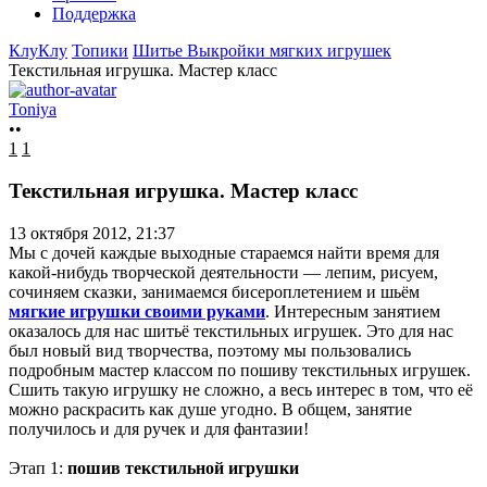
Поддержка
КлуКлу
Топики
Шитье
Выкройки мягких игрушек
Текстильная игрушка. Мастер класс
Toniya
••
1
1
Текстильная игрушка. Мастер класс
13 октября 2012, 21:37
Мы с дочей каждые выходные стараемся найти время для
какой-нибудь творческой деятельности — лепим, рисуем,
сочиняем сказки, занимаемся бисероплетением и шьём
мягкие игрушки своими руками
. Интересным занятием
оказалось для нас шитьё текстильных игрушек. Это для нас
был новый вид творчества, поэтому мы пользовались
подробным мастер классом по пошиву текстильных игрушек.
Сшить такую игрушку не сложно, а весь интерес в том, что её
можно раскрасить как душе угодно. В общем, занятие
получилось и для ручек и для фантазии!
Этап 1:
пошив текстильной игрушки