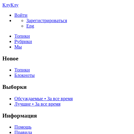
КлуКлу
Войти
Зарегистрироваться
Eng
Топики
Рубрики
Мы
Новое
Топики
Блокноты
Выборки
Обсуждаемые • За все время
Лучшие • За все время
Информация
Помощь
Правила