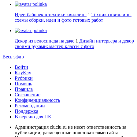
polinka
Идеи бабочек в технике квиллинг
1
Техника квиллинг:
схемы сборки, идеи и фото готовых работ
polinka
Декор из велосипеда на даче
1
Дизайн интерьера и декор
своими руками: мастер-классы с фото
Весь эфир
Войти
КлуКлу
Рубрики
Помощь
Правила
Соглашение
Конфиденциальность
Рекомендации
Поддержка
В версию для ПК
Администрация cluclu.ru не несет ответственность за
публикации, размещенные пользователями сайта.