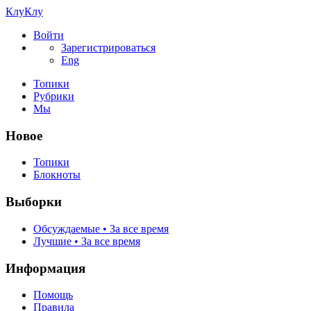
КлуКлу
Войти
Зарегистрироваться
Eng
Топики
Рубрики
Мы
Новое
Топики
Блокноты
Выборки
Обсуждаемые • За все время
Лучшие • За все время
Информация
Помощь
Правила