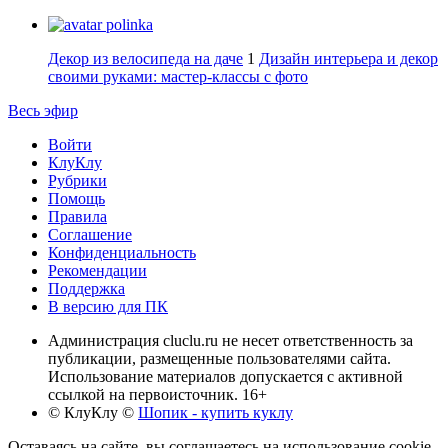
polinka
Декор из велосипеда на даче
1
Дизайн интерьера и декор
своими руками: мастер-классы с фото
Весь эфир
Войти
КлуКлу
Рубрики
Помощь
Правила
Соглашение
Конфиденциальность
Рекомендации
Поддержка
В версию для ПК
Администрация cluclu.ru не несет ответственность за
публикации, размещенные пользователями сайта.
Использование материалов допускается с активной
ссылкой на первоисточник. 16+
© КлуКлу
©
Шопик - купить куклу
Оставаясь на сайте, вы соглашаетесь на использование cookie-