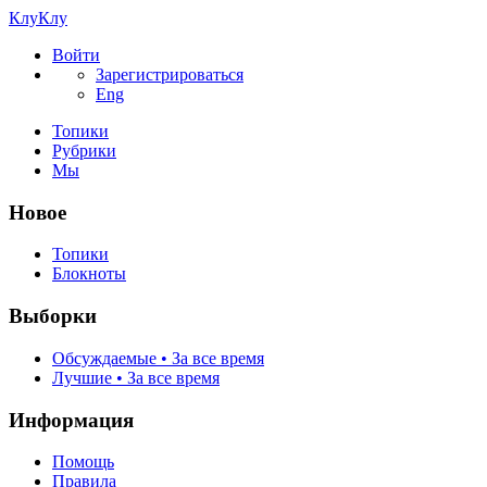
КлуКлу
Войти
Зарегистрироваться
Eng
Топики
Рубрики
Мы
Новое
Топики
Блокноты
Выборки
Обсуждаемые • За все время
Лучшие • За все время
Информация
Помощь
Правила