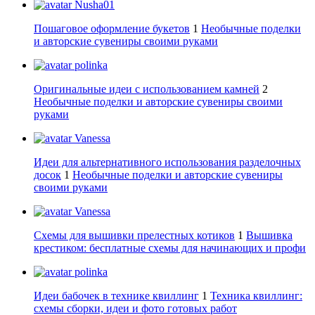
Nusha01
Пошаговое оформление букетов
1
Необычные поделки
и авторские сувениры своими руками
polinka
Оригинальные идеи с использованием камней
2
Необычные поделки и авторские сувениры своими
руками
Vanessa
Идеи для альтернативного использования разделочных
досок
1
Необычные поделки и авторские сувениры
своими руками
Vanessa
Схемы для вышивки прелестных котиков
1
Вышивка
крестиком: бесплатные схемы для начинающих и профи
polinka
Идеи бабочек в технике квиллинг
1
Техника квиллинг:
схемы сборки, идеи и фото готовых работ