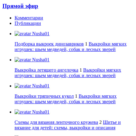
Прямой эфир
Комментарии
Публикации
Nusha01
Подборка выкроек динозавриков
1
Выкройки мягких
игрушек: шьем медведей, собак и лесных зверей
Nusha01
Выкройка летящего ангелочка
1
Выкройки мягких
игрушек: шьем медведей, собак и лесных зверей
Nusha01
Выкройки тряпичных кукол
1
Выкройки мягких
игрушек: шьем медведей, собак и лесных зверей
Nusha01
Схемы для вязания ленточного кружева
2
Шитье и
вязание для детей: схемы, выкройки и описания