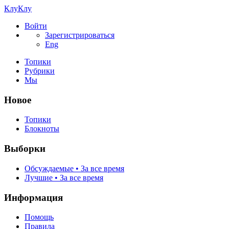
КлуКлу
Войти
Зарегистрироваться
Eng
Топики
Рубрики
Мы
Новое
Топики
Блокноты
Выборки
Обсуждаемые • За все время
Лучшие • За все время
Информация
Помощь
Правила