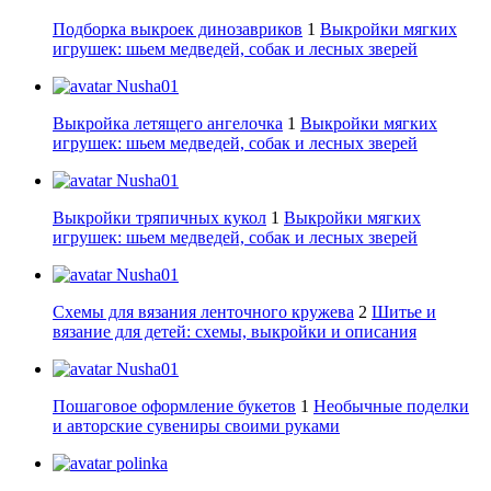
Подборка выкроек динозавриков
1
Выкройки мягких
игрушек: шьем медведей, собак и лесных зверей
Nusha01
Выкройка летящего ангелочка
1
Выкройки мягких
игрушек: шьем медведей, собак и лесных зверей
Nusha01
Выкройки тряпичных кукол
1
Выкройки мягких
игрушек: шьем медведей, собак и лесных зверей
Nusha01
Схемы для вязания ленточного кружева
2
Шитье и
вязание для детей: схемы, выкройки и описания
Nusha01
Пошаговое оформление букетов
1
Необычные поделки
и авторские сувениры своими руками
polinka