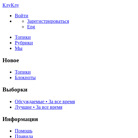
КлуКлу
Войти
Зарегистрироваться
Eng
Топики
Рубрики
Мы
Новое
Топики
Блокноты
Выборки
Обсуждаемые • За все время
Лучшие • За все время
Информация
Помощь
Правила