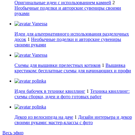
Оригинальные идеи с использованием камней
2
Необычные поделки и авторские сувениры своими
руками
Vanessa
Идеи для альтернативного использования разделочных
досок
1
Необычные поделки и авторские сувениры
своими руками
Vanessa
Схемы для вышивки прелестных котиков
1
Вышивка
крестиком: бесплатные схемы для начинающих и профи
polinka
Идеи бабочек в технике квиллинг
1
Техника квиллинг:
схемы сборки, идеи и фото готовых работ
polinka
Декор из велосипеда на даче
1
Дизайн интерьера и декор
своими руками: мастер-классы с фото
Весь эфир