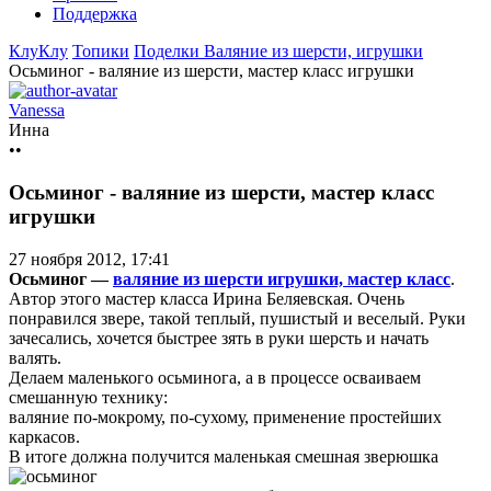
Поддержка
КлуКлу
Топики
Поделки
Валяние из шерсти, игрушки
Осьминог - валяние из шерсти, мастер класс игрушки
Vanessa
Инна
••
Осьминог - валяние из шерсти, мастер класс
игрушки
27 ноября 2012, 17:41
Осьминог —
валяние из шерсти игрушки, мастер класс
.
Автор этого мастер класса Ирина Беляевская. Очень
понравился звере, такой теплый, пушистый и веселый. Руки
зачесались, хочется быстрее зять в руки шерсть и начать
валять.
Делаем маленького осьминога, а в процессе осваиваем
смешанную технику:
валяние по-мокрому, по-сухому, применение простейших
каркасов.
В итоге должна получится маленькая смешная зверюшка