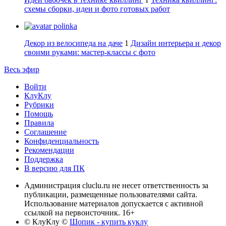
схемы сборки, идеи и фото готовых работ
polinka
Декор из велосипеда на даче
1
Дизайн интерьера и декор
своими руками: мастер-классы с фото
Весь эфир
Войти
КлуКлу
Рубрики
Помощь
Правила
Соглашение
Конфиденциальность
Рекомендации
Поддержка
В версию для ПК
Администрация cluclu.ru не несет ответственность за
публикации, размещенные пользователями сайта.
Использование материалов допускается с активной
ссылкой на первоисточник. 16+
© КлуКлу
©
Шопик - купить куклу