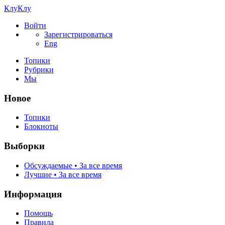
КлуКлу
Войти
Зарегистрироваться
Eng
Топики
Рубрики
Мы
Новое
Топики
Блокноты
Выборки
Обсуждаемые • За все время
Лучшие • За все время
Информация
Помощь
Правила