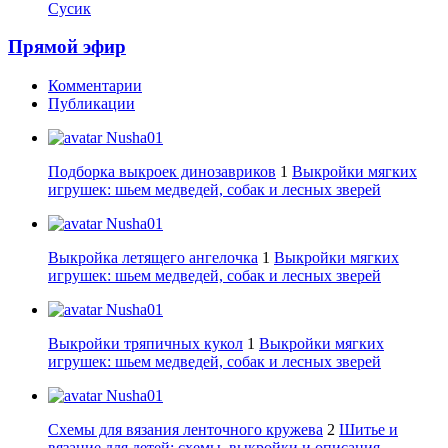
Сусик
Прямой эфир
Комментарии
Публикации
Nusha01
Подборка выкроек динозавриков
1
Выкройки мягких
игрушек: шьем медведей, собак и лесных зверей
Nusha01
Выкройка летящего ангелочка
1
Выкройки мягких
игрушек: шьем медведей, собак и лесных зверей
Nusha01
Выкройки тряпичных кукол
1
Выкройки мягких
игрушек: шьем медведей, собак и лесных зверей
Nusha01
Схемы для вязания ленточного кружева
2
Шитье и
вязание для детей: схемы, выкройки и описания