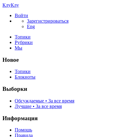
КлуКлу
Войти
Зарегистрироваться
Eng
Топики
Рубрики
Мы
Новое
Топики
Блокноты
Выборки
Обсуждаемые • За все время
Лучшие • За все время
Информация
Помощь
Правила