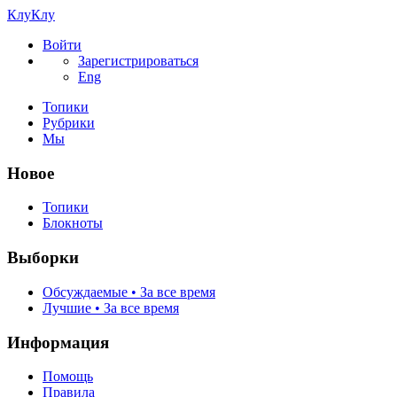
КлуКлу
Войти
Зарегистрироваться
Eng
Топики
Рубрики
Мы
Новое
Топики
Блокноты
Выборки
Обсуждаемые • За все время
Лучшие • За все время
Информация
Помощь
Правила