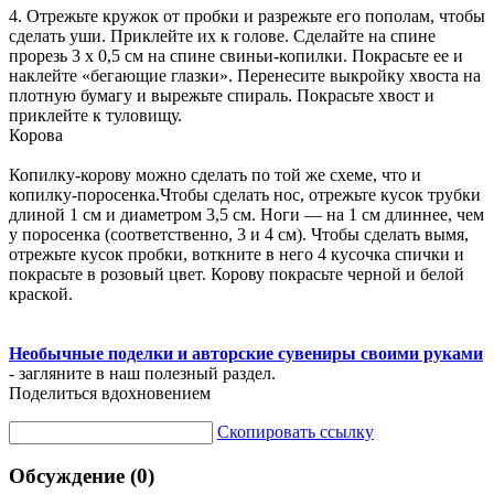
4. Отрежьте кружок от пробки и разрежьте его пополам, чтобы
сделать уши. Приклейте их к голове. Сделайте на спине
прорезь 3 х 0,5 см на спине свиньи-копилки. Покрасьте ее и
наклейте «бегающие глазки». Перенесите выкройку хвоста на
плотную бумагу и вырежьте спираль. Покрасьте хвост и
приклейте к туловищу.
Корова
Копилку-корову можно сделать по той же схеме, что и
копилку-поросенка.Чтобы сделать нос, отрежьте кусок трубки
длиной 1 см и диаметром 3,5 см. Ноги — на 1 см длиннее, чем
у поросенка (соответственно, 3 и 4 см). Чтобы сделать вымя,
отрежьте кусок пробки, воткните в него 4 кусочка спички и
покрасьте в розовый цвет. Корову покрасьте черной и белой
краской.
Необычные поделки и авторские сувениры своими руками
- загляните в наш полезный раздел.
Поделиться вдохновением
Скопировать ссылку
Обсуждение (0)