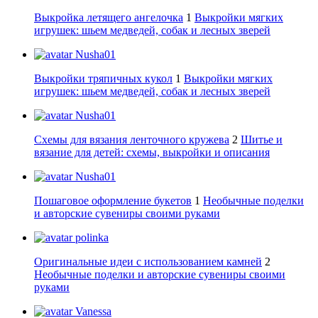
Выкройка летящего ангелочка
1
Выкройки мягких
игрушек: шьем медведей, собак и лесных зверей
Nusha01
Выкройки тряпичных кукол
1
Выкройки мягких
игрушек: шьем медведей, собак и лесных зверей
Nusha01
Схемы для вязания ленточного кружева
2
Шитье и
вязание для детей: схемы, выкройки и описания
Nusha01
Пошаговое оформление букетов
1
Необычные поделки
и авторские сувениры своими руками
polinka
Оригинальные идеи с использованием камней
2
Необычные поделки и авторские сувениры своими
руками
Vanessa