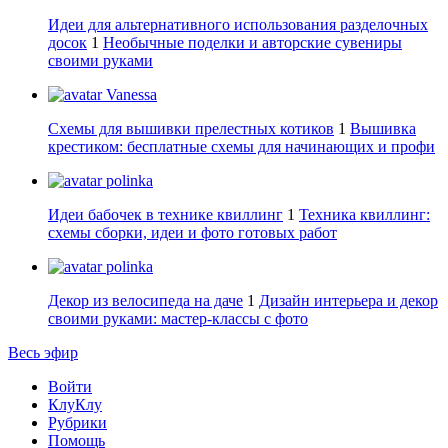
Идеи для альтернативного использования разделочных
досок
1
Необычные поделки и авторские сувениры
своими руками
Vanessa
Схемы для вышивки прелестных котиков
1
Вышивка
крестиком: бесплатные схемы для начинающих и профи
polinka
Идеи бабочек в технике квиллинг
1
Техника квиллинг:
схемы сборки, идеи и фото готовых работ
polinka
Декор из велосипеда на даче
1
Дизайн интерьера и декор
своими руками: мастер-классы с фото
Весь эфир
Войти
КлуКлу
Рубрики
Помощь