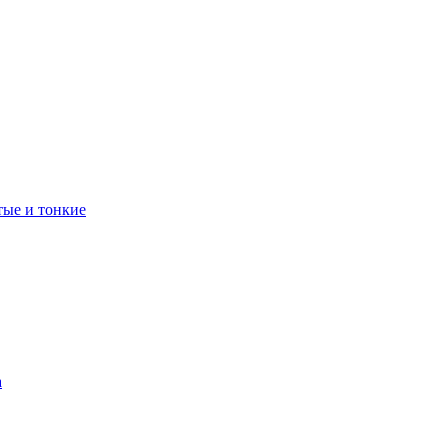
тые и тонкие
а