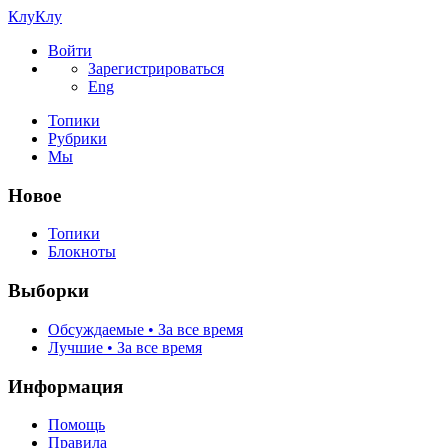
КлуКлу
Войти
Зарегистрироваться
Eng
Топики
Рубрики
Мы
Новое
Топики
Блокноты
Выборки
Обсуждаемые • За все время
Лучшие • За все время
Информация
Помощь
Правила