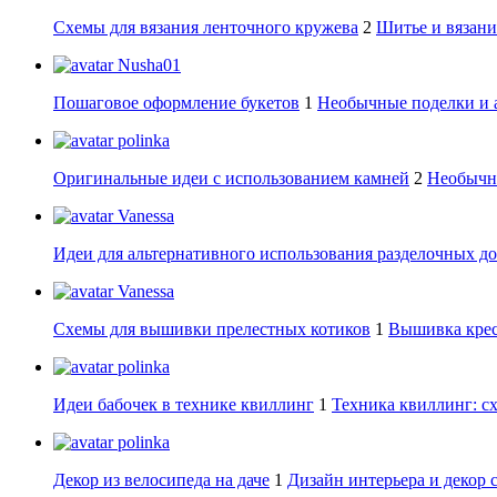
Схемы для вязания ленточного кружева
2
Шитье и вязани
Nusha01
Пошаговое оформление букетов
1
Необычные поделки и 
polinka
Оригинальные идеи с использованием камней
2
Необычны
Vanessa
Идеи для альтернативного использования разделочных д
Vanessa
Схемы для вышивки прелестных котиков
1
Вышивка крес
polinka
Идеи бабочек в технике квиллинг
1
Техника квиллинг: сх
polinka
Декор из велосипеда на даче
1
Дизайн интерьера и декор 