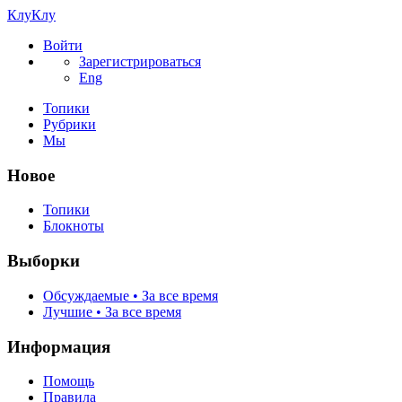
КлуКлу
Войти
Зарегистрироваться
Eng
Топики
Рубрики
Мы
Новое
Топики
Блокноты
Выборки
Обсуждаемые • За все время
Лучшие • За все время
Информация
Помощь
Правила