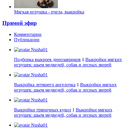
Мягкая игрушка - пчела, выкройка
Прямой эфир
Комментарии
Публикации
Nusha01
Подборка выкроек динозавриков
1
Выкройки мягких
игрушек: шьем медведей, собак и лесных зверей
Nusha01
Выкройка летящего ангелочка
1
Выкройки мягких
игрушек: шьем медведей, собак и лесных зверей
Nusha01
Выкройки тряпичных кукол
1
Выкройки мягких
игрушек: шьем медведей, собак и лесных зверей
Nusha01