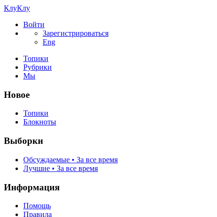
КлуКлу
Войти
Зарегистрироваться
Eng
Топики
Рубрики
Мы
Новое
Топики
Блокноты
Выборки
Обсуждаемые • За все время
Лучшие • За все время
Информация
Помощь
Правила