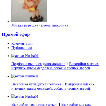
Мягкая игрушка - пчела, выкройка
Прямой эфир
Комментарии
Публикации
Nusha01
Подборка выкроек динозавриков
1
Выкройки мягких
игрушек: шьем медведей, собак и лесных зверей
Nusha01
Выкройка летящего ангелочка
1
Выкройки мягких
игрушек: шьем медведей, собак и лесных зверей
Nusha01
Выкройки тряпичных кукол
1
Выкройки мягких