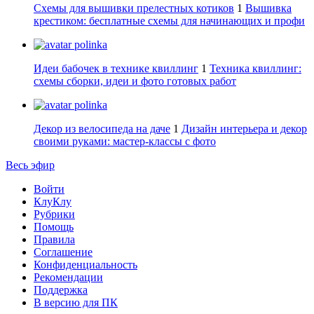
Схемы для вышивки прелестных котиков
1
Вышивка
крестиком: бесплатные схемы для начинающих и профи
polinka
Идеи бабочек в технике квиллинг
1
Техника квиллинг:
схемы сборки, идеи и фото готовых работ
polinka
Декор из велосипеда на даче
1
Дизайн интерьера и декор
своими руками: мастер-классы с фото
Весь эфир
Войти
КлуКлу
Рубрики
Помощь
Правила
Соглашение
Конфиденциальность
Рекомендации
Поддержка
В версию для ПК