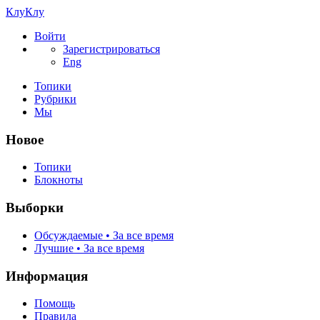
КлуКлу
Войти
Зарегистрироваться
Eng
Топики
Рубрики
Мы
Новое
Топики
Блокноты
Выборки
Обсуждаемые • За все время
Лучшие • За все время
Информация
Помощь
Правила