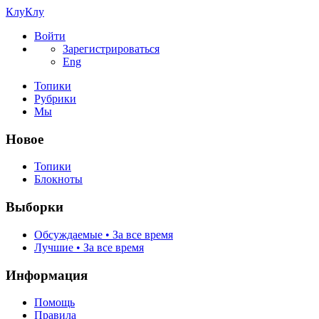
КлуКлу
Войти
Зарегистрироваться
Eng
Топики
Рубрики
Мы
Новое
Топики
Блокноты
Выборки
Обсуждаемые • За все время
Лучшие • За все время
Информация
Помощь
Правила