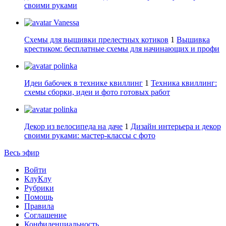
своими руками
Vanessa
Схемы для вышивки прелестных котиков
1
Вышивка
крестиком: бесплатные схемы для начинающих и профи
polinka
Идеи бабочек в технике квиллинг
1
Техника квиллинг:
схемы сборки, идеи и фото готовых работ
polinka
Декор из велосипеда на даче
1
Дизайн интерьера и декор
своими руками: мастер-классы с фото
Весь эфир
Войти
КлуКлу
Рубрики
Помощь
Правила
Соглашение
Конфиденциальность