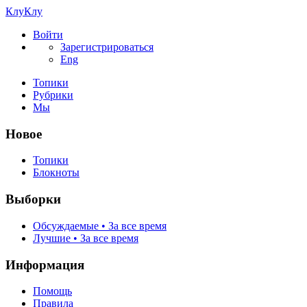
КлуКлу
Войти
Зарегистрироваться
Eng
Топики
Рубрики
Мы
Новое
Топики
Блокноты
Выборки
Обсуждаемые • За все время
Лучшие • За все время
Информация
Помощь
Правила