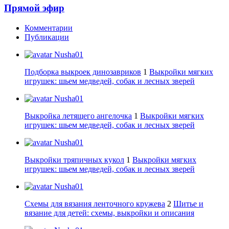
Прямой эфир
Комментарии
Публикации
Nusha01
Подборка выкроек динозавриков
1
Выкройки мягких
игрушек: шьем медведей, собак и лесных зверей
Nusha01
Выкройка летящего ангелочка
1
Выкройки мягких
игрушек: шьем медведей, собак и лесных зверей
Nusha01
Выкройки тряпичных кукол
1
Выкройки мягких
игрушек: шьем медведей, собак и лесных зверей
Nusha01
Схемы для вязания ленточного кружева
2
Шитье и
вязание для детей: схемы, выкройки и описания