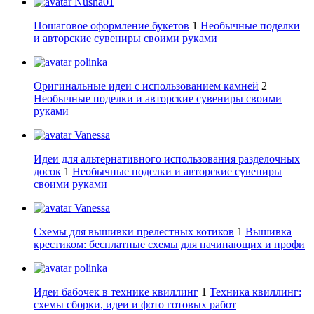
Nusha01
Пошаговое оформление букетов
1
Необычные поделки
и авторские сувениры своими руками
polinka
Оригинальные идеи с использованием камней
2
Необычные поделки и авторские сувениры своими
руками
Vanessa
Идеи для альтернативного использования разделочных
досок
1
Необычные поделки и авторские сувениры
своими руками
Vanessa
Схемы для вышивки прелестных котиков
1
Вышивка
крестиком: бесплатные схемы для начинающих и профи
polinka
Идеи бабочек в технике квиллинг
1
Техника квиллинг:
схемы сборки, идеи и фото готовых работ