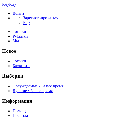
КлуКлу
Войти
Зарегистрироваться
Eng
Топики
Рубрики
Мы
Новое
Топики
Блокноты
Выборки
Обсуждаемые • За все время
Лучшие • За все время
Информация
Помощь
Правила