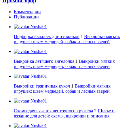
Прямой эфир
Комментарии
Публикации
Nusha01
Подборка выкроек динозавриков
1
Выкройки мягких
игрушек: шьем медведей, собак и лесных зверей
Nusha01
Выкройка летящего ангелочка
1
Выкройки мягких
игрушек: шьем медведей, собак и лесных зверей
Nusha01
Выкройки тряпичных кукол
1
Выкройки мягких
игрушек: шьем медведей, собак и лесных зверей
Nusha01
Схемы для вязания ленточного кружева
2
Шитье и
вязание для детей: схемы, выкройки и описания
Nusha01