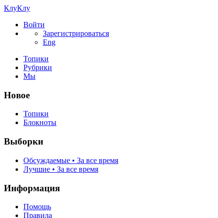
КлуКлу
Войти
Зарегистрироваться
Eng
Топики
Рубрики
Мы
Новое
Топики
Блокноты
Выборки
Обсуждаемые • За все время
Лучшие • За все время
Информация
Помощь
Правила