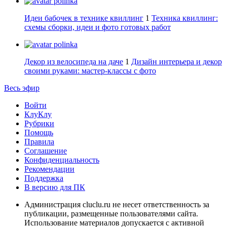
polinka
Идеи бабочек в технике квиллинг
1
Техника квиллинг:
схемы сборки, идеи и фото готовых работ
polinka
Декор из велосипеда на даче
1
Дизайн интерьера и декор
своими руками: мастер-классы с фото
Весь эфир
Войти
КлуКлу
Рубрики
Помощь
Правила
Соглашение
Конфиденциальность
Рекомендации
Поддержка
В версию для ПК
Администрация cluclu.ru не несет ответственность за
публикации, размещенные пользователями сайта.
Использование материалов допускается с активной