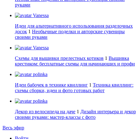
руками
Vanessa
Идеи для альтернативного использования разделочных
досок
1
Необычные поделки и авторские сувениры
своими руками
Vanessa
Схемы для вышивки прелестных котиков
1
Вышивка
крестиком: бесплатные схемы для начинающих и профи
polinka
Идеи бабочек в технике квиллинг
1
Техника квиллинг:
схемы сборки, идеи и фото готовых работ
polinka
Декор из велосипеда на даче
1
Дизайн интерьера и декор
своими руками: мастер-классы с фото
Весь эфир
Войти