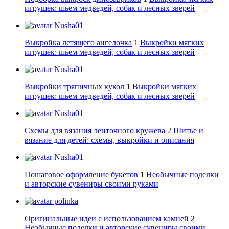
игрушек: шьем медведей, собак и лесных зверей
Nusha01
Выкройка летящего ангелочка
1
Выкройки мягких
игрушек: шьем медведей, собак и лесных зверей
Nusha01
Выкройки тряпичных кукол
1
Выкройки мягких
игрушек: шьем медведей, собак и лесных зверей
Nusha01
Схемы для вязания ленточного кружева
2
Шитье и
вязание для детей: схемы, выкройки и описания
Nusha01
Пошаговое оформление букетов
1
Необычные поделки
и авторские сувениры своими руками
polinka
Оригинальные идеи с использованием камней
2
Необычные поделки и авторские сувениры своими