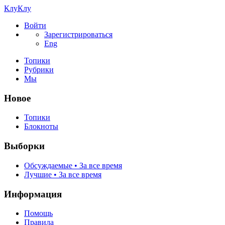
КлуКлу
Войти
Зарегистрироваться
Eng
Топики
Рубрики
Мы
Новое
Топики
Блокноты
Выборки
Обсуждаемые • За все время
Лучшие • За все время
Информация
Помощь
Правила