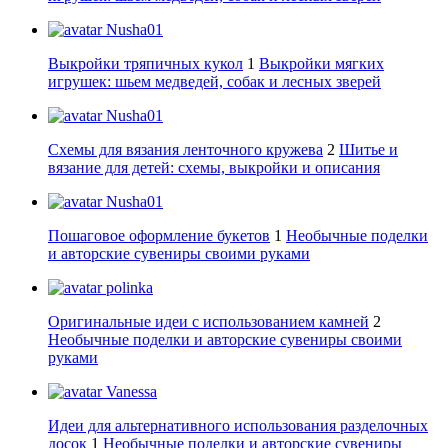
Nusha01
Выкройки тряпичных кукол
1
Выкройки мягких
игрушек: шьем медведей, собак и лесных зверей
Nusha01
Схемы для вязания ленточного кружева
2
Шитье и
вязание для детей: схемы, выкройки и описания
Nusha01
Пошаговое оформление букетов
1
Необычные поделки
и авторские сувениры своими руками
polinka
Оригинальные идеи с использованием камней
2
Необычные поделки и авторские сувениры своими
руками
Vanessa
Идеи для альтернативного использования разделочных
досок
1
Необычные поделки и авторские сувениры