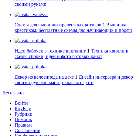
своими руками
Vanessa
Схемы для вышивки прелестных котиков
1
Вышивка
крестиком: бесплатные схемы для начинающих и профи
polinka
Идеи бабочек в технике квиллинг
1
Техника квиллинг:
схемы сборки, идеи и фото готовых работ
polinka
Декор из велосипеда на даче
1
Дизайн интерьера и декор
своими руками: мастер-классы с фото
Весь эфир
Войти
КлуКлу
Рубрики
Помощь
Правила
Соглашение
Конфиденциальность