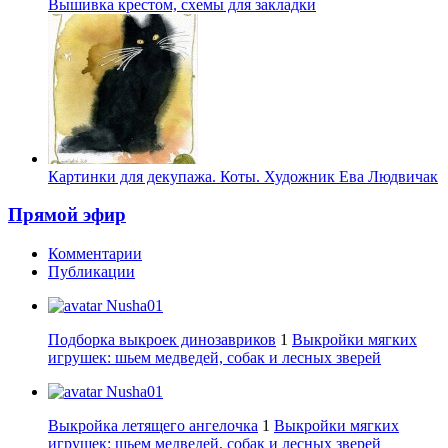
Вышивка крестом, схемы для закладки
Картинки для декупажа. Коты. Художник Ева Людвичак
Прямой эфир
Комментарии
Публикации
Nusha01
Подборка выкроек динозавриков
1
Выкройки мягких
игрушек: шьем медведей, собак и лесных зверей
Nusha01
Выкройка летящего ангелочка
1
Выкройки мягких
игрушек: шьем медведей, собак и лесных зверей