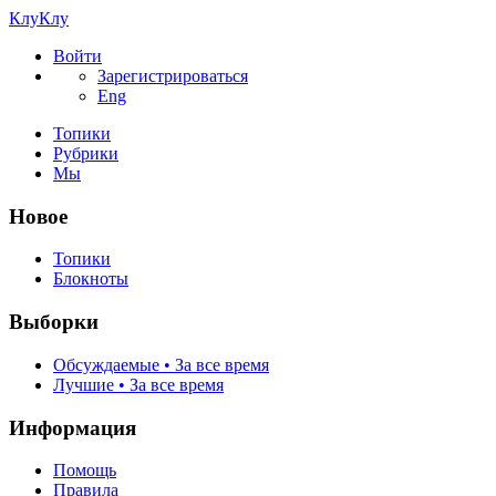
КлуКлу
Войти
Зарегистрироваться
Eng
Топики
Рубрики
Мы
Новое
Топики
Блокноты
Выборки
Обсуждаемые • За все время
Лучшие • За все время
Информация
Помощь
Правила