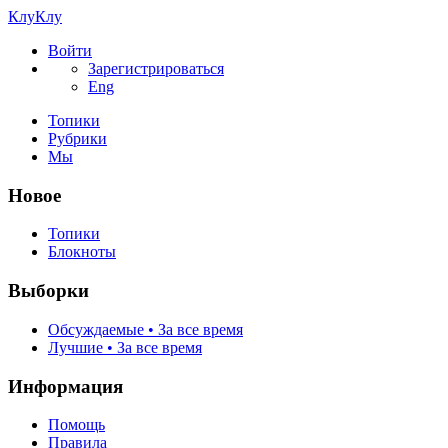
КлуКлу
Войти
Зарегистрироваться
Eng
Топики
Рубрики
Мы
Новое
Топики
Блокноты
Выборки
Обсуждаемые • За все время
Лучшие • За все время
Информация
Помощь
Правила