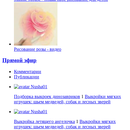
Рисование розы - видео
Прямой эфир
Комментарии
Публикации
Nusha01
Подборка выкроек динозавриков
1
Выкройки мягких
игрушек: шьем медведей, собак и лесных зверей
Nusha01
Выкройка летящего ангелочка
1
Выкройки мягких
игрушек: шьем медведей, собак и лесных зверей