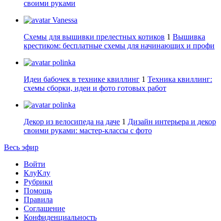
своими руками
Vanessa
Схемы для вышивки прелестных котиков
1
Вышивка
крестиком: бесплатные схемы для начинающих и профи
polinka
Идеи бабочек в технике квиллинг
1
Техника квиллинг:
схемы сборки, идеи и фото готовых работ
polinka
Декор из велосипеда на даче
1
Дизайн интерьера и декор
своими руками: мастер-классы с фото
Весь эфир
Войти
КлуКлу
Рубрики
Помощь
Правила
Соглашение
Конфиденциальность