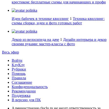
крестиком: бесплатные схемы для начинающих и профи
polinka
Идеи бабочек в технике квиллинг
1
Техника квиллинг:
схемы сборки, идеи и фото готовых работ
polinka
Декор из велосипеда на даче
1
Дизайн интерьера и декор
своими руками: мастер-классы с фото
Весь эфир
Войти
КлуКлу
Рубрики
Помощь
Правила
Соглашение
Конфиденциальность
Рекомендации
Поддержка
В версию для ПК
Администрация cluclu.ru не несет ответственность за