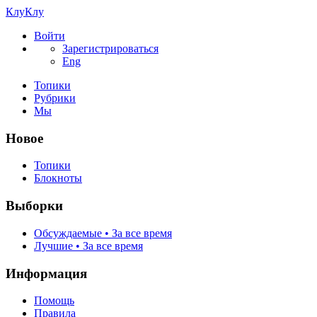
КлуКлу
Войти
Зарегистрироваться
Eng
Топики
Рубрики
Мы
Новое
Топики
Блокноты
Выборки
Обсуждаемые • За все время
Лучшие • За все время
Информация
Помощь
Правила