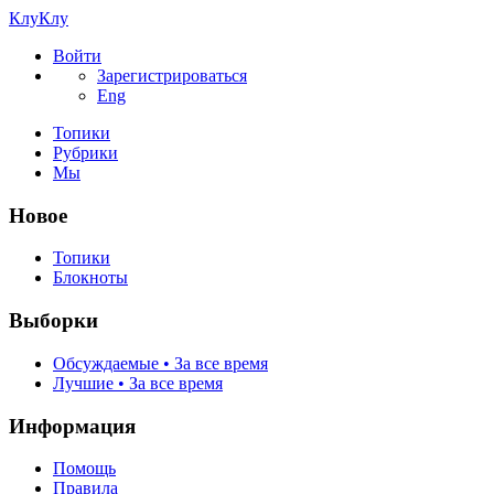
КлуКлу
Войти
Зарегистрироваться
Eng
Топики
Рубрики
Мы
Новое
Топики
Блокноты
Выборки
Обсуждаемые • За все время
Лучшие • За все время
Информация
Помощь
Правила