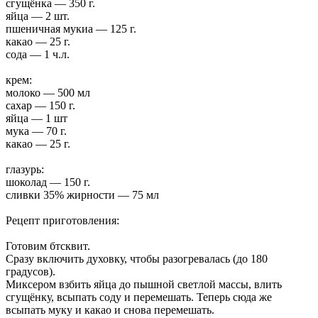
сгущёнка — 350 г.
яйца — 2 шт.
пшеничная мукиа — 125 г.
какао — 25 г.
сода — 1 ч.л.
крем:
молоко — 500 мл
сахар — 150 г.
яйца — 1 шт
мука — 70 г.
какао — 25 г.
глазурь:
шоколад — 150 г.
сливки 35% жирности — 75 мл
Рецепт приготовления:
Готовим бтсквит.
Сразу включить духовку, чтобы разогревалась (до 180
градусов).
Миксером взбить яйца до пышной светлой массы, влить
сгущёнку, всыпать соду и перемешать. Теперь сюда же
всыпать муку и какао и снова перемешать.