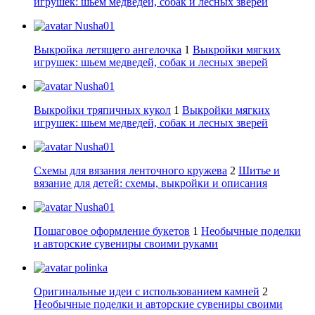
игрушек: шьем медведей, собак и лесных зверей
Nusha01
Выкройка летящего ангелочка
1
Выкройки мягких
игрушек: шьем медведей, собак и лесных зверей
Nusha01
Выкройки тряпичных кукол
1
Выкройки мягких
игрушек: шьем медведей, собак и лесных зверей
Nusha01
Схемы для вязания ленточного кружева
2
Шитье и
вязание для детей: схемы, выкройки и описания
Nusha01
Пошаговое оформление букетов
1
Необычные поделки
и авторские сувениры своими руками
polinka
Оригинальные идеи с использованием камней
2
Необычные поделки и авторские сувениры своими