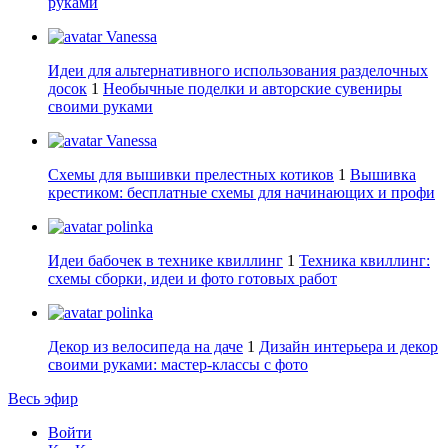
руками
Vanessa
Идеи для альтернативного использования разделочных
досок
1
Необычные поделки и авторские сувениры
своими руками
Vanessa
Схемы для вышивки прелестных котиков
1
Вышивка
крестиком: бесплатные схемы для начинающих и профи
polinka
Идеи бабочек в технике квиллинг
1
Техника квиллинг:
схемы сборки, идеи и фото готовых работ
polinka
Декор из велосипеда на даче
1
Дизайн интерьера и декор
своими руками: мастер-классы с фото
Весь эфир
Войти