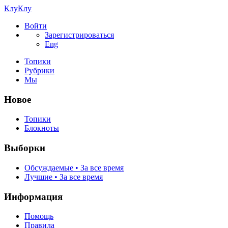
КлуКлу
Войти
Зарегистрироваться
Eng
Топики
Рубрики
Мы
Новое
Топики
Блокноты
Выборки
Обсуждаемые • За все время
Лучшие • За все время
Информация
Помощь
Правила