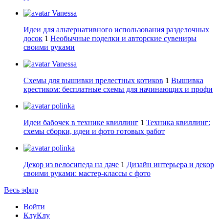
Vanessa
Идеи для альтернативного использования разделочных
досок
1
Необычные поделки и авторские сувениры
своими руками
Vanessa
Схемы для вышивки прелестных котиков
1
Вышивка
крестиком: бесплатные схемы для начинающих и профи
polinka
Идеи бабочек в технике квиллинг
1
Техника квиллинг:
схемы сборки, идеи и фото готовых работ
polinka
Декор из велосипеда на даче
1
Дизайн интерьера и декор
своими руками: мастер-классы с фото
Весь эфир
Войти
КлуКлу