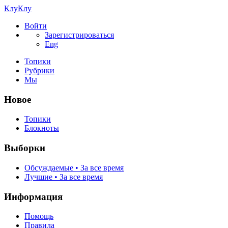
КлуКлу
Войти
Зарегистрироваться
Eng
Топики
Рубрики
Мы
Новое
Топики
Блокноты
Выборки
Обсуждаемые • За все время
Лучшие • За все время
Информация
Помощь
Правила