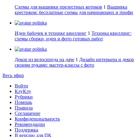
Схемы для вышивки прелестных котиков
1
Вышивка
крестиком: бесплатные схемы для начинающих и профи
polinka
Идеи бабочек в технике квиллинг
1
Техника квиллинг:
схемы сборки, идеи и фото готовых работ
polinka
Декор из велосипеда на даче
1
Дизайн интерьера и декор
своими руками: мастер-классы с фото
Весь эфир
Войти
КлуКлу
Рубрики
Помощь
Правила
Соглашение
Конфиденциальность
Рекомендации
Поддержка
В версию для ПК