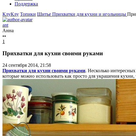
Поддержка
КлуКлу
Топики
Шитье
Прихватки для кухни и игольницы
При
ant
Анна
••
1
Прихватки для кухни своими руками
24 сентября 2014, 21:58
Прихватки для кухни своими руками
. Несколько интересных
которые можно использовать как просто для украшения кухни, 