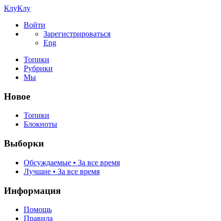
КлуКлу
Войти
Зарегистрироваться
Eng
Топики
Рубрики
Мы
Новое
Топики
Блокноты
Выборки
Обсуждаемые • За все время
Лучшие • За все время
Информация
Помощь
Правила