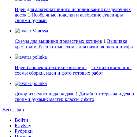
Идеи для альтернативного использования разделочных
досок
1
Необычные поделки и авторские сувениры
своими руками
Vanessa
Схемы для вышивки прелестных котиков
1
Вышивка
крестиком: бесплатные схемы для начинающих и профи
polinka
Идеи бабочек в технике квиллинг
1
Техника квиллинг:
схемы сборки, идеи и фото готовых работ
polinka
Декор из велосипеда на даче
1
Дизайн интерьера и декор
своими руками: мастер-классы с фото
Весь эфир
Войти
КлуКлу
Рубрики
Помощь