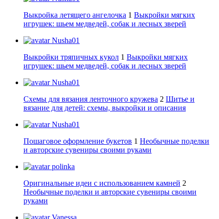
Выкройка летящего ангелочка
1
Выкройки мягких
игрушек: шьем медведей, собак и лесных зверей
Nusha01
Выкройки тряпичных кукол
1
Выкройки мягких
игрушек: шьем медведей, собак и лесных зверей
Nusha01
Схемы для вязания ленточного кружева
2
Шитье и
вязание для детей: схемы, выкройки и описания
Nusha01
Пошаговое оформление букетов
1
Необычные поделки
и авторские сувениры своими руками
polinka
Оригинальные идеи с использованием камней
2
Необычные поделки и авторские сувениры своими
руками
Vanessa