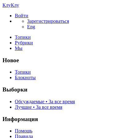
КлуКлу
Войти
Зарегистрироваться
Eng
Топики
Рубрики
Мы
Новое
Топики
Блокноты
Выборки
Обсуждаемые • За все время
Лучшие • За все время
Информация
Помощь
Правила