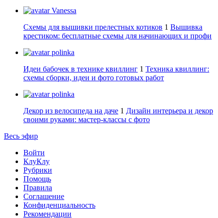
Vanessa
Схемы для вышивки прелестных котиков
1
Вышивка
крестиком: бесплатные схемы для начинающих и профи
polinka
Идеи бабочек в технике квиллинг
1
Техника квиллинг:
схемы сборки, идеи и фото готовых работ
polinka
Декор из велосипеда на даче
1
Дизайн интерьера и декор
своими руками: мастер-классы с фото
Весь эфир
Войти
КлуКлу
Рубрики
Помощь
Правила
Соглашение
Конфиденциальность
Рекомендации