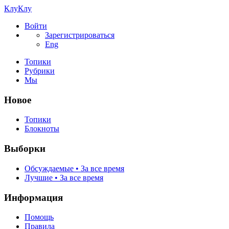
КлуКлу
Войти
Зарегистрироваться
Eng
Топики
Рубрики
Мы
Новое
Топики
Блокноты
Выборки
Обсуждаемые • За все время
Лучшие • За все время
Информация
Помощь
Правила