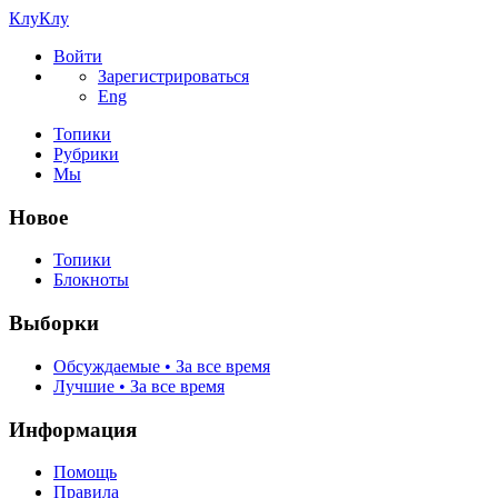
КлуКлу
Войти
Зарегистрироваться
Eng
Топики
Рубрики
Мы
Новое
Топики
Блокноты
Выборки
Обсуждаемые • За все время
Лучшие • За все время
Информация
Помощь
Правила