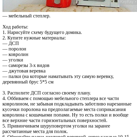
— мебельный степлер.
Ход работы:
1. Нарисуйте схему будущего домика.
2. Купите нужные материалы:
— ДСП
— поролон
— ковролин
— уголки
— саморезы 3-х видов
— джутовая веревка
— палки (на которые наматывать эту самую веревку,
деревянный брус 5*5 см
3. Распилите ДСП согласно своему плану.
4. Оббиваем с помощью мебельного степлера все части
ковролином, не забывая подкладывать заботливо нарезанные
кусочки поролона на предполагаемые места соприкасания
ковролина с кошачьими попами. Ну то есть полки и вообще
все верхние части горизонтальных поверхностей.
5. Привинчиваем шуруповертом уголки на заранее
рассчитанные места для полок.
6. Обмотайте палки джутовой веревкой, через каждые 10-15