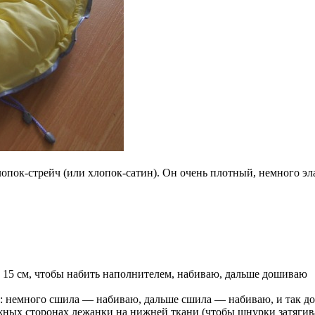
лопок-стрейч (или хлопок-сатин). Он очень плотный, немного э
 15 см, чтобы набить наполнителем, набиваю, дальше дошиваю
е): немного сшила — набиваю, дальше сшила — набиваю, и так до
ных сторонах лежанки на нижней ткани (чтобы шнурки затягива