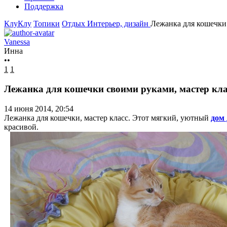
Поддержка
КлуКлу
Топики
Отдых
Интерьер, дизайн
Лежанка для кошечки 
Vanessa
Инна
••
1
1
Лежанка для кошечки своими руками, мастер кла
14 июня 2014, 20:54
Лежанка для кошечки, мастер класс. Этот мягкий, уютный
дом
красивой.