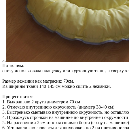
3.
По тканям:
снизу использовала плащевку или курточную ткань, а сверху х
Размер лежанки как матрасик: 70см.
Из ширины ткани 140-145 см можно сшить 2 лежанки.
Процесс шитья:
1. Выкраиваю 2 круга диаметром 70 см
2. Отмечаю внутреннюю окружность (диаметр 38-40 см)
3. Быстренько сметываю внутреннюю окружность, но оставляю
4. Прохожусь строчкой на машинке по внутренней окружности
5. На расстоянии 2 см от края сшиваю борта (сразу на машинк
6. Устанавливаю люверсы для шнурочков по 2 на противополож