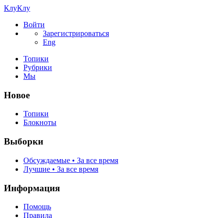
КлуКлу
Войти
Зарегистрироваться
Eng
Топики
Рубрики
Мы
Новое
Топики
Блокноты
Выборки
Обсуждаемые • За все время
Лучшие • За все время
Информация
Помощь
Правила