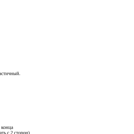
ластичный.
 конца
ть с 2 сторон)