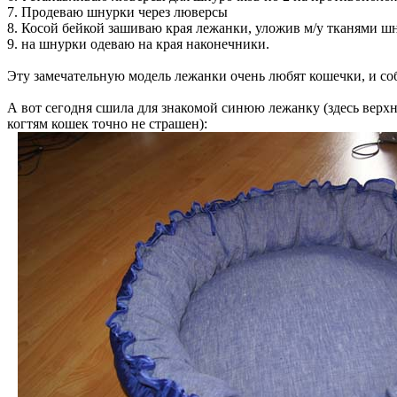
7. Продеваю шнурки через люверсы
8. Косой бейкой зашиваю края лежанки, уложив м/у тканями ш
9. на шнурки одеваю на края наконечники.
Эту замечательную модель лежанки очень любят кошечки, и соба
А вот сегодня сшила для знакомой синюю лежанку (здесь верхн
когтям кошек точно не страшен):