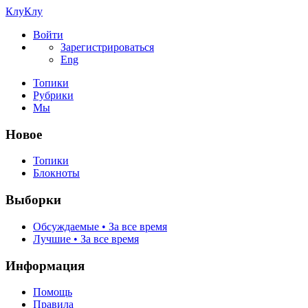
КлуКлу
Войти
Зарегистрироваться
Eng
Топики
Рубрики
Мы
Новое
Топики
Блокноты
Выборки
Обсуждаемые • За все время
Лучшие • За все время
Информация
Помощь
Правила