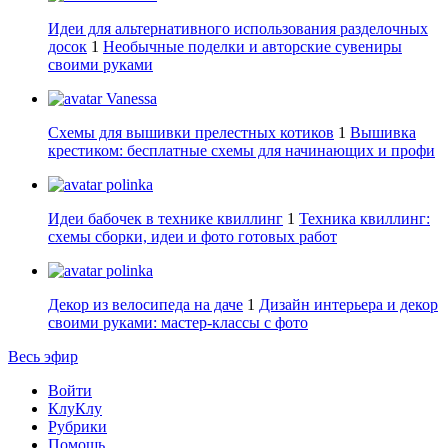
Идеи для альтернативного использования разделочных
досок
1
Необычные поделки и авторские сувениры
своими руками
Vanessa
Схемы для вышивки прелестных котиков
1
Вышивка
крестиком: бесплатные схемы для начинающих и профи
polinka
Идеи бабочек в технике квиллинг
1
Техника квиллинг:
схемы сборки, идеи и фото готовых работ
polinka
Декор из велосипеда на даче
1
Дизайн интерьера и декор
своими руками: мастер-классы с фото
Весь эфир
Войти
КлуКлу
Рубрики
Помощь