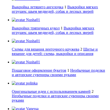
Выкройка летящего ангелочка
1
Выкройки мягких
игрушек: шьем медведей, собак и лесных зверей
Nusha01
Выкройки тряпичных кукол
1
Выкройки мягких
игрушек: шьем медведей, собак и лесных зверей
Nusha01
Схемы для вязания ленточного кружева
2
Шитье и
вязание для детей: схемы, выкройки и описания
Nusha01
Пошаговое оформление букетов
1
Необычные поделки
и авторские сувениры своими руками
polinka
Оригинальные идеи с использованием камней
2
Необычные поделки и авторские сувениры своими
руками
Vanessa