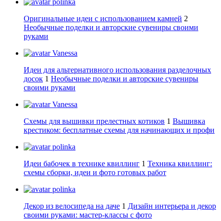
polinka
Оригинальные идеи с использованием камней
2
Необычные поделки и авторские сувениры своими
руками
Vanessa
Идеи для альтернативного использования разделочных
досок
1
Необычные поделки и авторские сувениры
своими руками
Vanessa
Схемы для вышивки прелестных котиков
1
Вышивка
крестиком: бесплатные схемы для начинающих и профи
polinka
Идеи бабочек в технике квиллинг
1
Техника квиллинг:
схемы сборки, идеи и фото готовых работ
polinka
Декор из велосипеда на даче
1
Дизайн интерьера и декор
своими руками: мастер-классы с фото