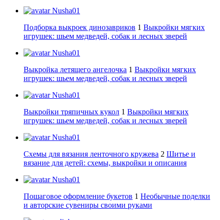
Nusha01
Подборка выкроек динозавриков
1
Выкройки мягких
игрушек: шьем медведей, собак и лесных зверей
Nusha01
Выкройка летящего ангелочка
1
Выкройки мягких
игрушек: шьем медведей, собак и лесных зверей
Nusha01
Выкройки тряпичных кукол
1
Выкройки мягких
игрушек: шьем медведей, собак и лесных зверей
Nusha01
Схемы для вязания ленточного кружева
2
Шитье и
вязание для детей: схемы, выкройки и описания
Nusha01
Пошаговое оформление букетов
1
Необычные поделки
и авторские сувениры своими руками