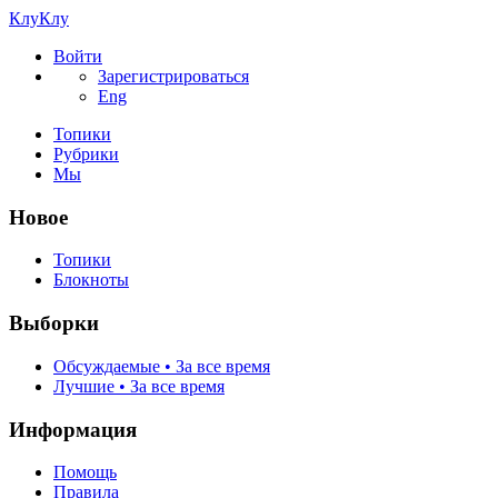
КлуКлу
Войти
Зарегистрироваться
Eng
Топики
Рубрики
Мы
Новое
Топики
Блокноты
Выборки
Обсуждаемые • За все время
Лучшие • За все время
Информация
Помощь
Правила