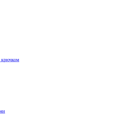
и крючком
ами