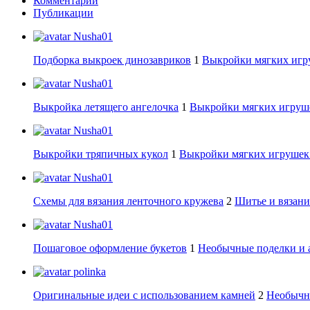
Комментарии
Публикации
Nusha01
Подборка выкроек динозавриков
1
Выкройки мягких игру
Nusha01
Выкройка летящего ангелочка
1
Выкройки мягких игруше
Nusha01
Выкройки тряпичных кукол
1
Выкройки мягких игрушек:
Nusha01
Схемы для вязания ленточного кружева
2
Шитье и вязани
Nusha01
Пошаговое оформление букетов
1
Необычные поделки и 
polinka
Оригинальные идеи с использованием камней
2
Необычны