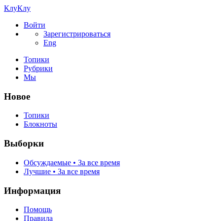
КлуКлу
Войти
Зарегистрироваться
Eng
Топики
Рубрики
Мы
Новое
Топики
Блокноты
Выборки
Обсуждаемые • За все время
Лучшие • За все время
Информация
Помощь
Правила