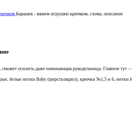
крючком
Барашек - вяжем игрушки крючком, схема, описание
ние
я, сможет осилить даже начинающая рукодельница. Главное тут 
-серые, белые нитки Baby (шерсть/акрил), крючки №1,5 и 6, нитки