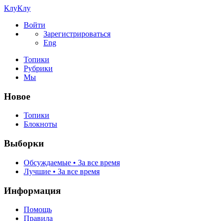
КлуКлу
Войти
Зарегистрироваться
Eng
Топики
Рубрики
Мы
Новое
Топики
Блокноты
Выборки
Обсуждаемые • За все время
Лучшие • За все время
Информация
Помощь
Правила