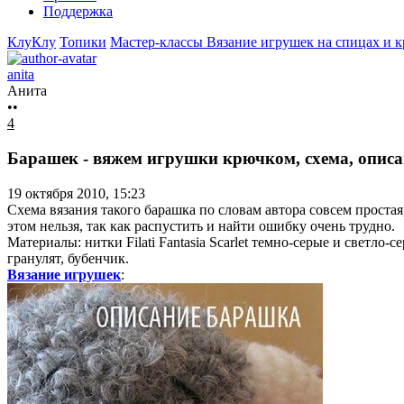
Поддержка
КлуКлу
Топики
Мастер-классы
Вязание игрушек на спицах и 
anita
Анита
••
4
Барашек - вяжем игрушки крючком, схема, описа
19 октября 2010, 15:23
Схема вязания такого барашка по словам автора совсем проста
этом нельзя, так как распустить и найти ошибку очень трудно.
Материалы: нитки Filati Fantasia Scarlet темно-серые и светло
гранулят, бубенчик.
Вязание игрушек
: