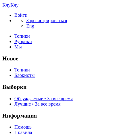
КлуКлу
Войти
Зарегистрироваться
Eng
Топики
Рубрики
Мы
Новое
Топики
Блокноты
Выборки
Обсуждаемые • За все время
Лучшие • За все время
Информация
Помощь
Правила