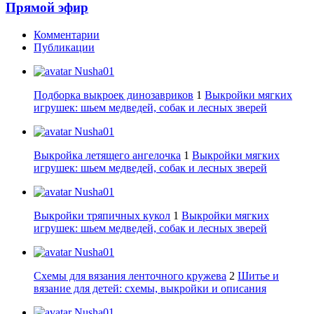
Прямой эфир
Комментарии
Публикации
Nusha01
Подборка выкроек динозавриков
1
Выкройки мягких
игрушек: шьем медведей, собак и лесных зверей
Nusha01
Выкройка летящего ангелочка
1
Выкройки мягких
игрушек: шьем медведей, собак и лесных зверей
Nusha01
Выкройки тряпичных кукол
1
Выкройки мягких
игрушек: шьем медведей, собак и лесных зверей
Nusha01
Схемы для вязания ленточного кружева
2
Шитье и
вязание для детей: схемы, выкройки и описания
Nusha01