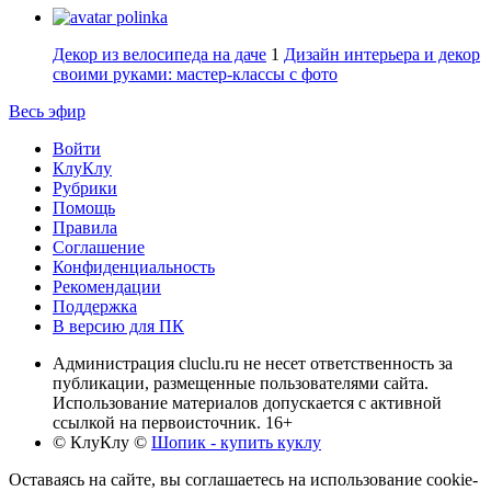
polinka
Декор из велосипеда на даче
1
Дизайн интерьера и декор
своими руками: мастер-классы с фото
Весь эфир
Войти
КлуКлу
Рубрики
Помощь
Правила
Соглашение
Конфиденциальность
Рекомендации
Поддержка
В версию для ПК
Администрация cluclu.ru не несет ответственность за
публикации, размещенные пользователями сайта.
Использование материалов допускается с активной
ссылкой на первоисточник. 16+
© КлуКлу
©
Шопик - купить куклу
Оставаясь на сайте, вы соглашаетесь на использование cookie-