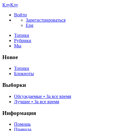
КлуКлу
Войти
Зарегистрироваться
Eng
Топики
Рубрики
Мы
Новое
Топики
Блокноты
Выборки
Обсуждаемые • За все время
Лучшие • За все время
Информация
Помощь
Правила