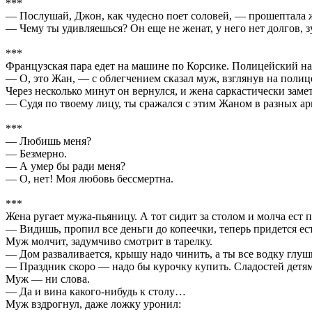
***
— Послушай, Джон, как чудесно поет соловей, — прошептала 
— Чему ты удивляешься? Он еще не женат, у него нет долгов, з
***
Французская пара едет на машине по Корсике. Полицейский на 
— О, это Жан, — с облегчением сказал муж, взглянув на полиц
Через несколько минут он вернулся, и жена саркастически заме
— Судя по твоему лицу, ты сражался с этим Жаном в разных 
***
— Любишь меня?
— Безмерно.
— А умер бы ради меня?
— О, нет! Моя любовь бессмертна.
***
Жена ругает мужа-пьяницу. А тот сидит за столом и молча ест 
— Видишь, пропил все деньги до копеечки, теперь придется ест
Муж молчит, задумчиво смотрит в тарелку.
— Дом разваливается, крышу надо чинить, а ты все водку глуш
— Праздник скоро — надо бы курочку купить. Сладостей дет
Муж — ни слова.
— Да и вина какого-нибудь к столу…
Муж вздрогнул, даже ложку уронил: