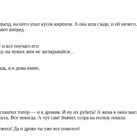
ъезд, на него упал кусок кирпича. А она шла сзади, и ей ничег
ают вперед.
и все поучает его:
дку, на чужих жен не заглядывайся…
шь, я и дома имею.
схватил топор — и к дровам. И ну их рубить! А жена в окно выг
сь. Все некогда. А тут сам! Значит, ссора на пользу пошла.
вата! Да и дрова ты уже все поколол!