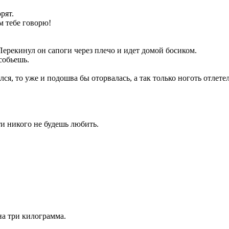
рят.
м тебе говорю!
ерекинул он сапоги через плечо и идет домой босиком.
собьешь.
я, то уже и подошва бы оторвалась, а так только ноготь отлетел
ти никого не будешь любить.
на три килограмма.