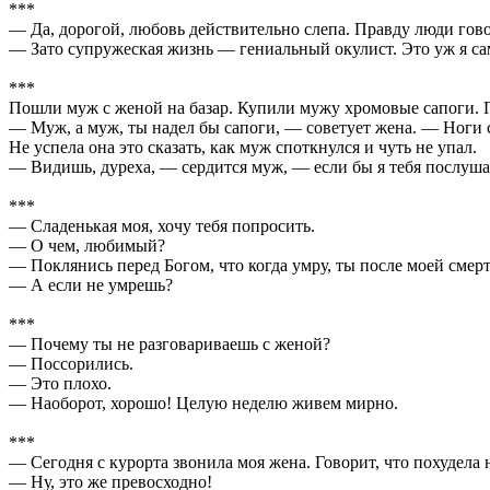
***
— Да, дорогой, любовь действительно слепа. Правду люди гово
— Зато супружеская жизнь — гениальный окулист. Это уж я са
***
Пошли муж с женой на базар. Купили мужу хромовые сапоги. П
— Муж, а муж, ты надел бы сапоги, — советует жена. — Ноги 
Не успела она это сказать, как муж споткнулся и чуть не упал.
— Видишь, дуреха, — сердится муж, — если бы я тебя послушалс
***
— Сладенькая моя, хочу тебя попросить.
— О чем, любимый?
— Поклянись перед Богом, что когда умру, ты после моей смер
— А если не умрешь?
***
— Почему ты не разговариваешь с женой?
— Поссорились.
— Это плохо.
— Наоборот, хорошо! Целую неделю живем мирно.
***
— Сегодня с курорта звонила моя жена. Говорит, что похудела 
— Ну, это же превосходно!