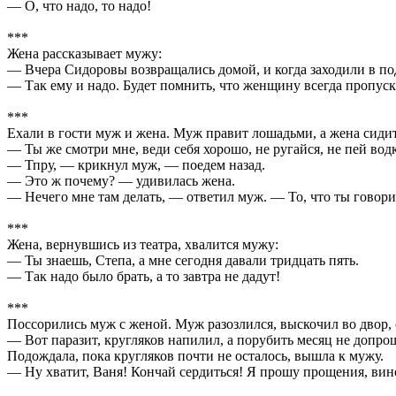
— О, что надо, то надо!
***
Жена рассказывает мужу:
— Вчера Сидоровы возвращались домой, и когда заходили в под
— Так ему и надо. Будет помнить, что женщину всегда пропуск
***
Ехали в гости муж и жена. Муж правит лошадьми, а жена сидит 
— Ты же смотри мне, веди себя хорошо, не ругайся, не пей во
— Тпру, — крикнул муж, — поедем назад.
— Это ж почему? — удивилась жена.
— Нечего мне там делать, — ответил муж. — То, что ты говори
***
Жена, вернувшись из театра, хвалится мужу:
— Ты знаешь, Степа, а мне сегодня давали тридцать пять.
— Так надо было брать, а то завтра не дадут!
***
Поссорились муж с женой. Муж разозлился, выскочил во двор, 
— Вот паразит, кругляков напилил, а порубить месяц не допрошу
Подождала, пока кругляков почти не осталось, вышла к мужу.
— Ну хватит, Ваня! Кончай сердиться! Я прошу прощения, вино