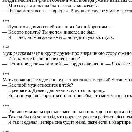
Когда печальный финал болезни миллионера уже не вызывал со
— Миссис, вы должны быть готовы ко всему…
— Что касается всего — вряд ли. В лучшем случае я могу рассчи
***
— Лучшими днями своей жизни я обязан Карпатам…
— Как это понять? Ты же там никогда не был.
— Я — нет, но моя жена ежегодно ездит туда в отпуск.
***
Муж рассказывает в кругу друзей про вчерашнюю ссору с жено
— И за кем же было последнее слово?
— Понятное дело — за мной! — гордо говорит он — Я сказал
***
Мать спрашивает у дочери, едва закончился медовый месяц мо
— Как твой муж относится к тебе?
— Прекрасно. Делает для меня все, что я попрошу.
— Если он удовлетворяет все твои просьбы, это может означат
***
— Раньше моя жена просыпалась ночью от каждого шороха и буд
— Так ты бы объяснил ей, что воры стараются работать бесшум
— Я так и сделал. Теперь она будит меня, даже если в квартире 