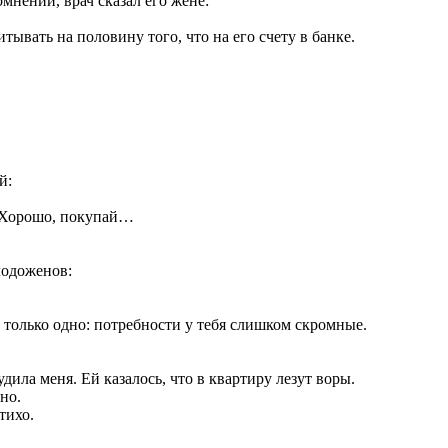
мнений, врач сказал его жене:
тывать на половину того, что на его счету в банке.
й:
: Хорошо, покупай…
лодоженов:
ь только одно: потребности у тебя слишком скромные.
ила меня. Ей казалось, что в квартиру лезут воры.
но.
тихо.