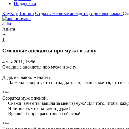
Поддержка
КлуКлу
Топики
Отдых
Смешные анекдоты, приколы, юмор
См
anita
Анита
••
1
Смешные анекдоты про мужа и жену
4 мая 2011, 16:56
Смешные анекдоты про мужа и жену:
Дядя, вы давно женаты?
— Да жена говорит, что пятнадцать лет, а мне кажется, что все 
***
Ссорятся муж с женой.
— Скажи, зачем ты вышла за меня замуж? Для того, чтобы каж
— Я не знала, что ты такой дурак!
— Врешь! Ты прекрасно знала об этом!
***