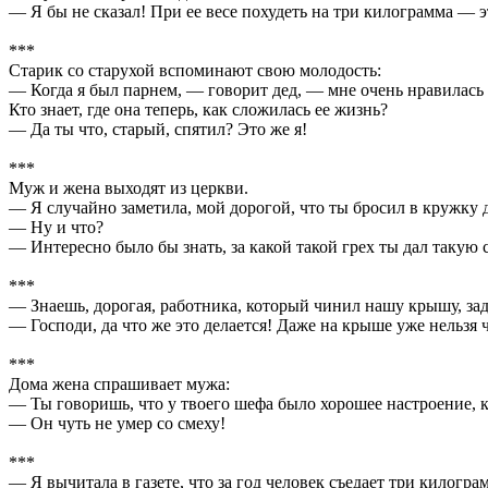
— Я бы не сказал! При ее весе похудеть на три килограмма — 
***
Старик со старухой вспоминают свою молодость:
— Когда я был парнем, — говорит дед, — мне очень нравилась 
Кто знает, где она теперь, как сложилась ее жизнь?
— Да ты что, старый, спятил? Это же я!
***
Муж и жена выходят из церкви.
— Я случайно заметила, мой дорогой, что ты бросил в кружку 
— Ну и что?
— Интересно было бы знать, за какой такой грех ты дал такую 
***
— Знаешь, дорогая, работника, который чинил нашу крышу, за
— Господи, да что же это делается! Даже на крыше уже нельзя 
***
Дома жена спрашивает мужа:
— Ты говоришь, что у твоего шефа было хорошее настроение, к
— Он чуть не умер со смеху!
***
— Я вычитала в газете, что за год человек съедает три килогр