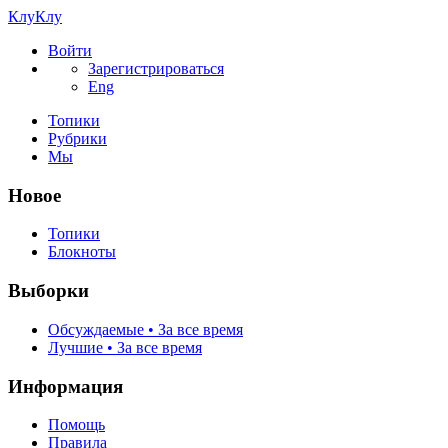
КлуКлу
Войти
Зарегистрироваться
Eng
Топики
Рубрики
Мы
Новое
Топики
Блокноты
Выборки
Обсуждаемые • За все время
Лучшие • За все время
Информация
Помощь
Правила