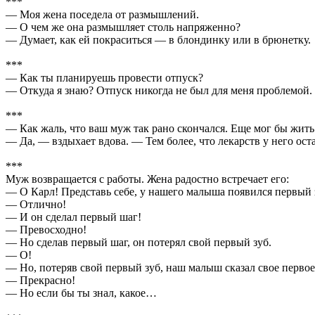
***
— Моя жена поседела от размышлений.
— О чем же она размышляет столь напряженно?
— Думает, как ей покраситься — в блондинку или в брюнетку.
***
— Как ты планируешь провести отпуск?
— Откуда я знаю? Отпуск никогда не был для меня проблемой. 
***
— Как жаль, что ваш муж так рано скончался. Еще мог бы жит
— Да, — вздыхает вдова. — Тем более, что лекарств у него ост
***
Муж возвращается с работы. Жена радостно встречает его:
— О Карл! Представь себе, у нашего малыша появился первый 
— Отлично!
— И он сделал первый шаг!
— Превосходно!
— Но сделав первый шаг, он потерял свой первый зуб.
— О!
— Но, потеряв свой первый зуб, наш малыш сказал свое первое
— Прекрасно!
— Но если бы ты знал, какое…