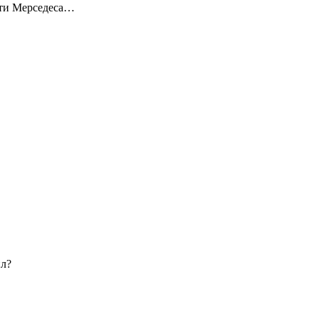
ости Мерседеса…
ил?