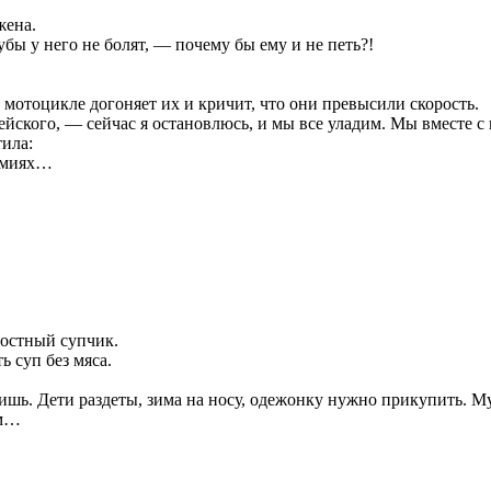
жена.
убы у него не болят, — почему бы ему и не петь?!
мотоцикле догоняет их и кричит, что они превысили скорость.
ейского, — сейчас я остановлюсь, и мы все уладим. Мы вместе с
тила:
армиях…
постный супчик.
ь суп без мяса.
ишь. Дети раздеты, зима на носу, одежонку нужно прикупить. М
ям…