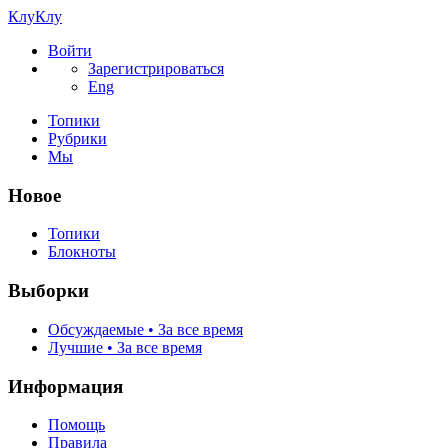
КлуКлу
Войти
Зарегистрироваться
Eng
Топики
Рубрики
Мы
Новое
Топики
Блокноты
Выборки
Обсуждаемые • За все время
Лучшие • За все время
Информация
Помощь
Правила