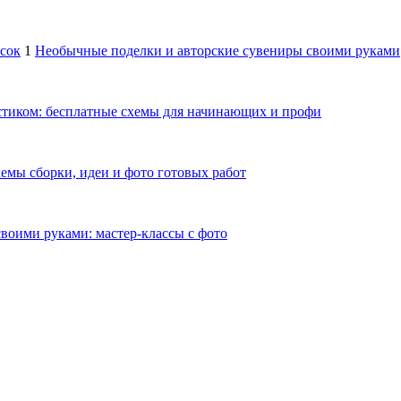
осок
1
Необычные поделки и авторские сувениры своими руками
тиком: бесплатные схемы для начинающих и профи
емы сборки, идеи и фото готовых работ
своими руками: мастер-классы с фото