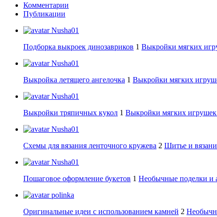
Комментарии
Публикации
Nusha01
Подборка выкроек динозавриков
1
Выкройки мягких игру
Nusha01
Выкройка летящего ангелочка
1
Выкройки мягких игруше
Nusha01
Выкройки тряпичных кукол
1
Выкройки мягких игрушек:
Nusha01
Схемы для вязания ленточного кружева
2
Шитье и вязани
Nusha01
Пошаговое оформление букетов
1
Необычные поделки и 
polinka
Оригинальные идеи с использованием камней
2
Необычны