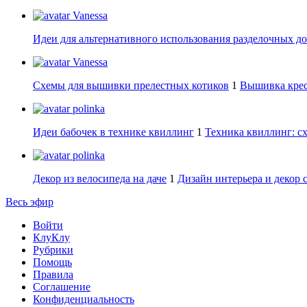
Vanessa
Идеи для альтернативного использования разделочных д
Vanessa
Схемы для вышивки прелестных котиков
1
Вышивка крес
polinka
Идеи бабочек в технике квиллинг
1
Техника квиллинг: сх
polinka
Декор из велосипеда на даче
1
Дизайн интерьера и декор 
Весь эфир
Войти
КлуКлу
Рубрики
Помощь
Правила
Соглашение
Конфиденциальность