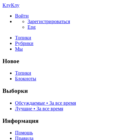
КлуКлу
Войти
Зарегистрироваться
Eng
Топики
Рубрики
Мы
Новое
Топики
Блокноты
Выборки
Обсуждаемые • За все время
Лучшие • За все время
Информация
Помощь
Правила