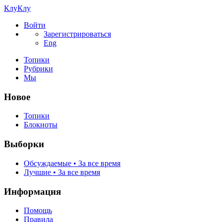
КлуКлу
Войти
Зарегистрироваться
Eng
Топики
Рубрики
Мы
Новое
Топики
Блокноты
Выборки
Обсуждаемые • За все время
Лучшие • За все время
Информация
Помощь
Правила