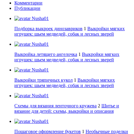
Комментарии
Публикации
Nusha01
Подборка выкроек динозавриков
1
Выкройки мягких
игрушек: шьем медведей, собак и лесных зверей
Nusha01
Выкройка летящего ангелочка
1
Выкройки мягких
игрушек: шьем медведей, собак и лесных зверей
Nusha01
Выкройки тряпичных кукол
1
Выкройки мягких
игрушек: шьем медведей, собак и лесных зверей
Nusha01
Схемы для вязания ленточного кружева
2
Шитье и
вязание для детей: схемы, выкройки и описания
Nusha01
Пошаговое оформление букетов
1
Необычные поделки