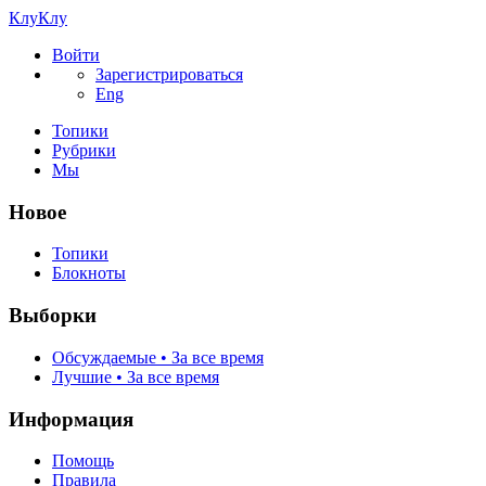
КлуКлу
Войти
Зарегистрироваться
Eng
Топики
Рубрики
Мы
Новое
Топики
Блокноты
Выборки
Обсуждаемые • За все время
Лучшие • За все время
Информация
Помощь
Правила