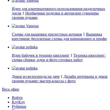
Vanessa
Идеи для альтернативного использования разделочных
досок
1
Необычные поделки и авторские сувениры
своими руками
Vanessa
Схемы для вышивки прелестных котиков
1
Вышивка
крестиком: бесплатные схемы для начинающих и профи
polinka
Идеи бабочек в технике квиллинг
1
Техника квиллинг:
схемы сборки, идеи и фото готовых работ
polinka
Декор из велосипеда на даче
1
Дизайн интерьера и декор
своими руками: мастер-классы с фото
Весь эфир
Войти
КлуКлу
Рубрики