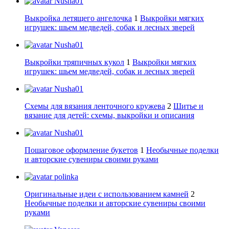
Nusha01
Выкройка летящего ангелочка
1
Выкройки мягких
игрушек: шьем медведей, собак и лесных зверей
Nusha01
Выкройки тряпичных кукол
1
Выкройки мягких
игрушек: шьем медведей, собак и лесных зверей
Nusha01
Схемы для вязания ленточного кружева
2
Шитье и
вязание для детей: схемы, выкройки и описания
Nusha01
Пошаговое оформление букетов
1
Необычные поделки
и авторские сувениры своими руками
polinka
Оригинальные идеи с использованием камней
2
Необычные поделки и авторские сувениры своими
руками